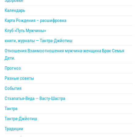
Здоровье
Календарь
Карта Рождения – расшифровка
Клуб «Путь Мужчины»
книги, журналы — Тантра-Джйотиш
Отношения Взаимоотношения мужчина-женщина Брак Семья
Дети.
Прогноз
Разные советы
События
Стхапатья-Веда — Васту-Шастра
Тантра
Тантра-Джйотиш
Традиции