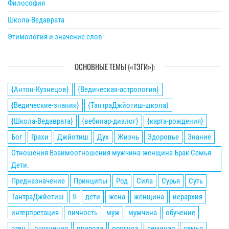
Философия
Школа-Ведаврата
Этимология и значение слов
ОСНОВНЫЕ ТЕМЫ («ТЭГИ»):
{Антон-Кузнецов}
{Ведическая-астрология}
{Ведические-знания}
{ТантраДжйотиш-школа}
{Школа-Ведаврата}
{вебинар-диалог}
{карта-рождения}
Бог
Грахи
Джйотиш
Дух
Жизнь
Здоровье
Знание
Отношения Взаимоотношения мужчина-женщина Брак Семья
Дети.
Предназначение
Принципы
Род
Сила
Сурья
Суть
ТантраДжйотиш
Я
дети
жена
женщина
иерархия
интерпретация
личность
муж
мужчина
обучение
отец
ощущения
природа
прогноз
семинар
семья