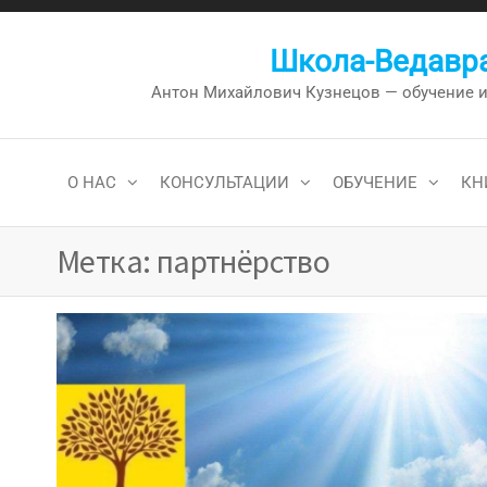
Перейти
к
Школа-Ведавра
содержимому
Антон Михайлович Кузнецов — обучение и к
О НАС
КОНСУЛЬТАЦИИ
ОБУЧЕНИЕ
КН
Метка:
партнёрство