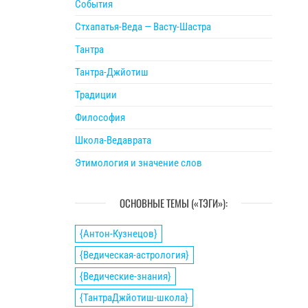
События
Стхапатья-Веда — Васту-Шастра
Тантра
Тантра-Джйотиш
Традиции
Философия
Школа-Ведаврата
Этимология и значение слов
ОСНОВНЫЕ ТЕМЫ («ТЭГИ»):
{Антон-Кузнецов}
{Ведическая-астрология}
{Ведические-знания}
{ТантраДжйотиш-школа}