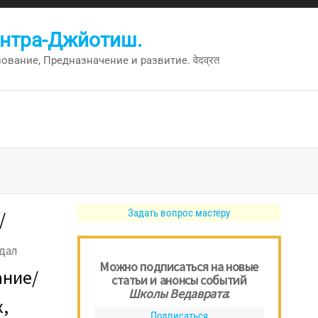
антра-Джйотиш.
вание, Предназначение и развитие. वेदव्रत
Задать вопрос мастеру
/
здал
Можно подписаться на новые
ание/
статьи и анонсы событий
Школы Ведаврата
:
,
Подписаться