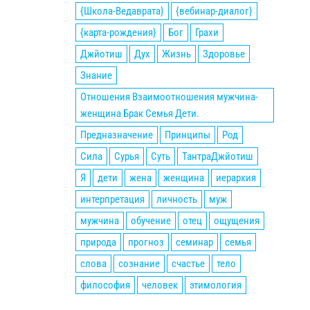
{Школа-Ведаврата}
{вебинар-диалог}
{карта-рождения}
Бог
Грахи
Джйотиш
Дух
Жизнь
Здоровье
Знание
Отношения Взаимоотношения мужчина-
женщина Брак Семья Дети.
Предназначение
Принципы
Род
Сила
Сурья
Суть
ТантраДжйотиш
Я
дети
жена
женщина
иерархия
интерпретация
личность
муж
мужчина
обучение
отец
ощущения
природа
прогноз
семинар
семья
слова
сознание
счастье
тело
философия
человек
этимология