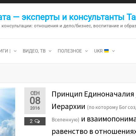
та — эксперты и консультанты Т
онсультации: отношения и дело/бизнес, воспитание и образо
ИГИ |
ВИДЕО, ТВ
ПОЛЕЗНОЕ
UKR
Принцип Единоначалия 
СЕН
08
Иерархии
(по которому Бог со
2016
и взаимопоним
Вселенную)
2
равенство в отношениях