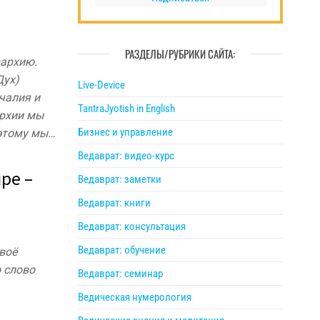
РАЗДЕЛЫ/РУБРИКИ САЙТА:
рархию.
Дух)
Live-Device
чалия и
TantraJyotish in English
архии мы
Бизнес и управление
оэтому мы…
Ведаврат: видео-курс
ре –
Ведаврат: заметки
Ведаврат: книги
Ведаврат: консультация
Ведаврат: обучение
воё
 слово
Ведаврат: семинар
Ведическая нумерология