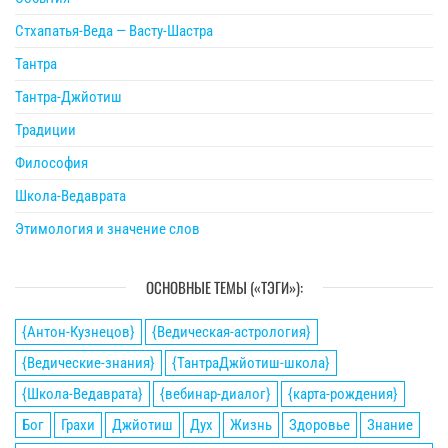
Стхапатья-Веда — Васту-Шастра
Тантра
Тантра-Джйотиш
Традиции
Философия
Школа-Ведаврата
Этимология и значение слов
ОСНОВНЫЕ ТЕМЫ («ТЭГИ»):
{Антон-Кузнецов}
{Ведическая-астрология}
{Ведические-знания}
{ТантраДжйотиш-школа}
{Школа-Ведаврата}
{вебинар-диалог}
{карта-рождения}
Бог
Грахи
Джйотиш
Дух
Жизнь
Здоровье
Знание