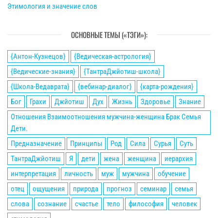
Этимология и значение слов
ОСНОВНЫЕ ТЕМЫ («ТЭГИ»):
{Антон-Кузнецов}
{Ведическая-астрология}
{Ведические-знания}
{ТантраДжйотиш-школа}
{Школа-Ведаврата}
{вебинар-диалог}
{карта-рождения}
Бог
Грахи
Джйотиш
Дух
Жизнь
Здоровье
Знание
Отношения Взаимоотношения мужчина-женщина Брак Семья
Дети.
Предназначение
Принципы
Род
Сила
Сурья
Суть
ТантраДжйотиш
Я
дети
жена
женщина
иерархия
интерпретация
личность
муж
мужчина
обучение
отец
ощущения
природа
прогноз
семинар
семья
слова
сознание
счастье
тело
философия
человек