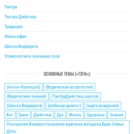
Тантра
Тантра-Джйотиш
Традиции
Философия
Школа-Ведаврата
Этимология и значение слов
ОСНОВНЫЕ ТЕМЫ («ТЭГИ»):
{Антон-Кузнецов}
{Ведическая-астрология}
{Ведические-знания}
{ТантраДжйотиш-школа}
{Школа-Ведаврата}
{вебинар-диалог}
{карта-рождения}
Бог
Грахи
Джйотиш
Дух
Жизнь
Здоровье
Знание
Отношения Взаимоотношения мужчина-женщина Брак Семья
Дети.