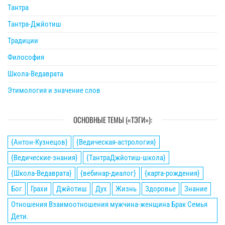
Тантра
Тантра-Джйотиш
Традиции
Философия
Школа-Ведаврата
Этимология и значение слов
ОСНОВНЫЕ ТЕМЫ («ТЭГИ»):
{Антон-Кузнецов}
{Ведическая-астрология}
{Ведические-знания}
{ТантраДжйотиш-школа}
{Школа-Ведаврата}
{вебинар-диалог}
{карта-рождения}
Бог
Грахи
Джйотиш
Дух
Жизнь
Здоровье
Знание
Отношения Взаимоотношения мужчина-женщина Брак Семья
Дети.