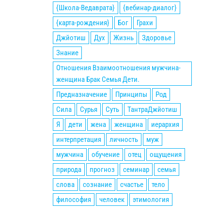
{Школа-Ведаврата}
{вебинар-диалог}
{карта-рождения}
Бог
Грахи
Джйотиш
Дух
Жизнь
Здоровье
Знание
Отношения Взаимоотношения мужчина-
женщина Брак Семья Дети.
Предназначение
Принципы
Род
Сила
Сурья
Суть
ТантраДжйотиш
Я
дети
жена
женщина
иерархия
интерпретация
личность
муж
мужчина
обучение
отец
ощущения
природа
прогноз
семинар
семья
слова
сознание
счастье
тело
философия
человек
этимология