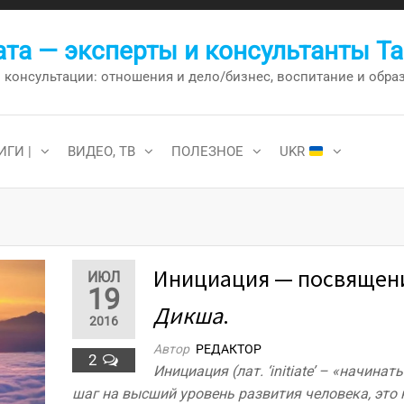
та — эксперты и консультанты Т
онсультации: отношения и дело/бизнес, воспитание и образо
ИГИ |
ВИДЕО, ТВ
ПОЛЕЗНОЕ
UKR
Инициация — посвящени
ИЮЛ
19
Дикша
.
2016
Автор
РЕДАКТОР
2
Инициация (лат. ‘initiate’ – «начинать
шаг на высший уровень развития человека, это