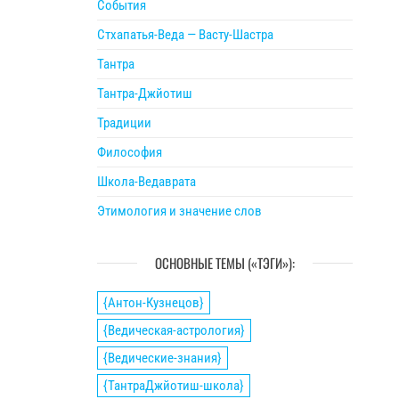
События
Стхапатья-Веда — Васту-Шастра
Тантра
Тантра-Джйотиш
Традиции
Философия
Школа-Ведаврата
Этимология и значение слов
ОСНОВНЫЕ ТЕМЫ («ТЭГИ»):
{Антон-Кузнецов}
{Ведическая-астрология}
{Ведические-знания}
{ТантраДжйотиш-школа}