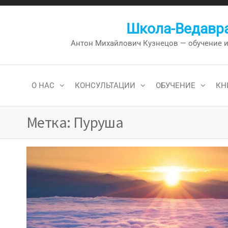
Перейти
к
Школа-Ведавра
содержимому
Антон Михайлович Кузнецов — обучение и к
О НАС
КОНСУЛЬТАЦИИ
ОБУЧЕНИЕ
КН
Метка:
Пуруша