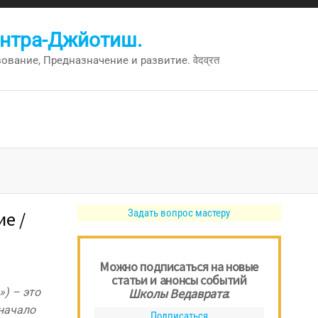
антра-Джйотиш.
вание, Предназначение и развитие. वेदव्रत
Задать вопрос мастеру
е /
Можно подписаться на новые
статьи и анонсы событий
») – это
Школы Ведаврата
:
 начало
Подписаться