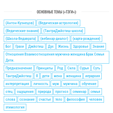
ОСНОВНЫЕ ТЕМЫ («ТЭГИ»):
{Антон-Кузнецов}
{Ведическая-астрология}
{Ведические-знания}
{ТантраДжйотиш-школа}
{Школа-Ведаврата}
{вебинар-диалог}
{карта-рождения}
Бог
Грахи
Джйотиш
Дух
Жизнь
Здоровье
Знание
Отношения Взаимоотношения мужчина-женщина Брак Семья
Дети.
Предназначение
Принципы
Род
Сила
Сурья
Суть
ТантраДжйотиш
Я
дети
жена
женщина
иерархия
интерпретация
личность
муж
мужчина
обучение
отец
ощущения
природа
прогноз
семинар
семья
слова
сознание
счастье
тело
философия
человек
этимология