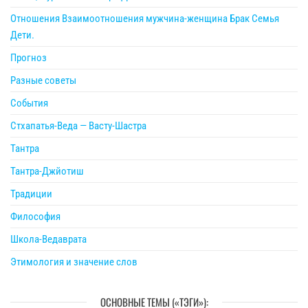
Отношения Взаимоотношения мужчина-женщина Брак Семья
Дети.
Прогноз
Разные советы
События
Стхапатья-Веда — Васту-Шастра
Тантра
Тантра-Джйотиш
Традиции
Философия
Школа-Ведаврата
Этимология и значение слов
ОСНОВНЫЕ ТЕМЫ («ТЭГИ»):