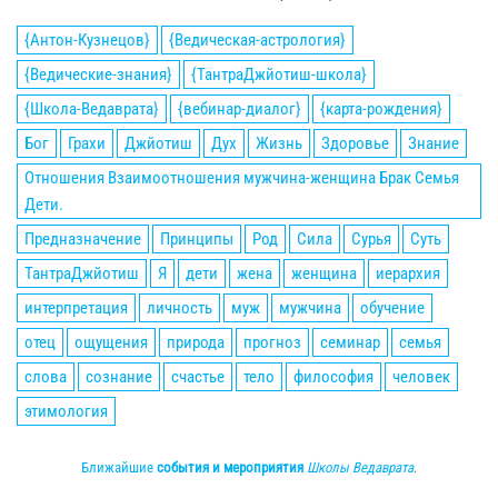
{Антон-Кузнецов}
{Ведическая-астрология}
{Ведические-знания}
{ТантраДжйотиш-школа}
{Школа-Ведаврата}
{вебинар-диалог}
{карта-рождения}
Бог
Грахи
Джйотиш
Дух
Жизнь
Здоровье
Знание
Отношения Взаимоотношения мужчина-женщина Брак Семья
Дети.
Предназначение
Принципы
Род
Сила
Сурья
Суть
ТантраДжйотиш
Я
дети
жена
женщина
иерархия
интерпретация
личность
муж
мужчина
обучение
отец
ощущения
природа
прогноз
семинар
семья
слова
сознание
счастье
тело
философия
человек
этимология
Ближайшие
события и мероприятия
Школы Ведаврата
.