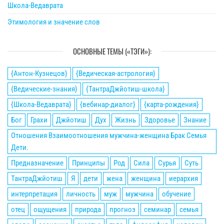
Школа-Ведаврата
Этимология и значение слов
ОСНОВНЫЕ ТЕМЫ («ТЭГИ»):
{Антон-Кузнецов}
{Ведическая-астрология}
{Ведические-знания}
{ТантраДжйотиш-школа}
{Школа-Ведаврата}
{вебинар-диалог}
{карта-рождения}
Бог
Грахи
Джйотиш
Дух
Жизнь
Здоровье
Знание
Отношения Взаимоотношения мужчина-женщина Брак Семья
Дети.
Предназначение
Принципы
Род
Сила
Сурья
Суть
ТантраДжйотиш
Я
дети
жена
женщина
иерархия
интерпретация
личность
муж
мужчина
обучение
отец
ощущения
природа
прогноз
семинар
семья