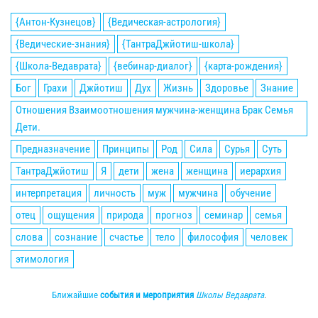
{Антон-Кузнецов}
{Ведическая-астрология}
{Ведические-знания}
{ТантраДжйотиш-школа}
{Школа-Ведаврата}
{вебинар-диалог}
{карта-рождения}
Бог
Грахи
Джйотиш
Дух
Жизнь
Здоровье
Знание
Отношения Взаимоотношения мужчина-женщина Брак Семья
Дети.
Предназначение
Принципы
Род
Сила
Сурья
Суть
ТантраДжйотиш
Я
дети
жена
женщина
иерархия
интерпретация
личность
муж
мужчина
обучение
отец
ощущения
природа
прогноз
семинар
семья
слова
сознание
счастье
тело
философия
человек
этимология
Ближайшие
события и мероприятия
Школы Ведаврата
.