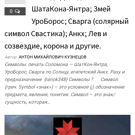
ШатаКона-Янтра; Змей
0
УроБорос; Сварга (солярный
символ Свастика); Анкх; Лев и
созвездие, корона и другие.
Автор
АНТОН МИХАЙЛОВИЧ КУЗНЕЦОВ
Символы: печать Соломона — ШатКон-Янтра,
УроБорос, Сварга по Солнцу, египетский Анкх. Раху и
предназначение {ranok348} Символы ? Символ
(греч. Symbol «знак») – это условное (¡) обозначение
предмета, явления, понятия. Символ – это знак/
сущность, которая…