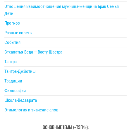
Отношения Взаимоотношения мужчина-женщина Брак Семья
Дети.
Прогноз
Разные советы
События
Стхапатья-Веда — Васту-Шастра
Тантра
Тантра-Джйотиш
Традиции
Философия
Школа-Ведаврата
Этимология и значение слов
ОСНОВНЫЕ ТЕМЫ («ТЭГИ»):