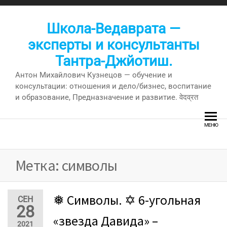
Перейти
к
Школа-Ведаврата —
содержимому
эксперты и консультанты
Тантра-Джйотиш.
Антон Михайлович Кузнецов — обучение и
консультации: отношения и дело/бизнес, воспитание
и образование, Предназначение и развитие. वेदव्रत
МЕНЮ
Метка:
символы
❅ Символы. ✡ 6-угольная
СЕН
28
«звезда Давида» –
2021