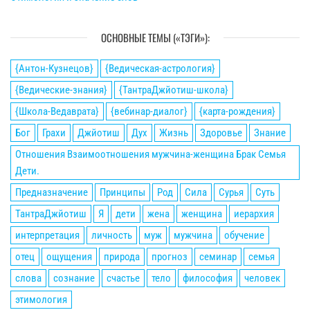
ОСНОВНЫЕ ТЕМЫ («ТЭГИ»):
{Антон-Кузнецов}
{Ведическая-астрология}
{Ведические-знания}
{ТантраДжйотиш-школа}
{Школа-Ведаврата}
{вебинар-диалог}
{карта-рождения}
Бог
Грахи
Джйотиш
Дух
Жизнь
Здоровье
Знание
Отношения Взаимоотношения мужчина-женщина Брак Семья
Дети.
Предназначение
Принципы
Род
Сила
Сурья
Суть
ТантраДжйотиш
Я
дети
жена
женщина
иерархия
интерпретация
личность
муж
мужчина
обучение
отец
ощущения
природа
прогноз
семинар
семья
слова
сознание
счастье
тело
философия
человек
этимология