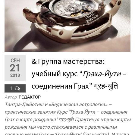
& Группа мастерства:
СЕН
21
учебный курс “
Граха-Йути
–
2018
соединения Грах” ग्रह-युति
1
Автор
РЕДАКТОР
Тантра-Джйотиш и «Ведическая астрология» –
практические занятия Курс “Граха-Йути – соединения
Грах в карте рождения” ग्रह-युति Практикуя чтение карты
рождения мы часто сталкиваемся с различными
соединениями Грах — ‘Граха-Йути‘ (Граха-Юти). И тогда