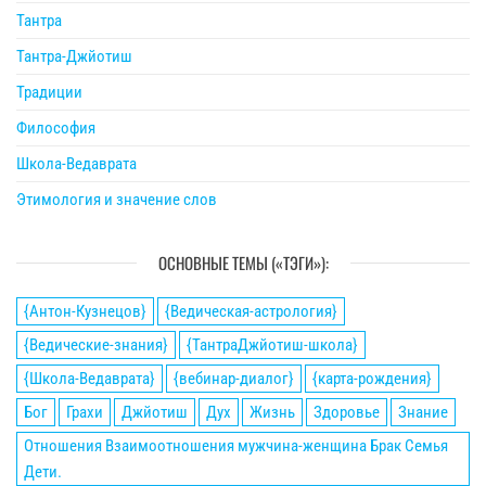
Тантра
Тантра-Джйотиш
Традиции
Философия
Школа-Ведаврата
Этимология и значение слов
ОСНОВНЫЕ ТЕМЫ («ТЭГИ»):
{Антон-Кузнецов}
{Ведическая-астрология}
{Ведические-знания}
{ТантраДжйотиш-школа}
{Школа-Ведаврата}
{вебинар-диалог}
{карта-рождения}
Бог
Грахи
Джйотиш
Дух
Жизнь
Здоровье
Знание
Отношения Взаимоотношения мужчина-женщина Брак Семья
Дети.