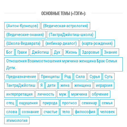
ОСНОВНЫЕ ТЕМЫ («ТЭГИ»):
{Антон-Кузнецов}
{Ведическая-астрология}
{Ведические-знания}
{ТантраДжйотиш-школа}
{Школа-Ведаврата}
{вебинар-диалог}
{карта-рождения}
Бог
Грахи
Джйотиш
Дух
Жизнь
Здоровье
Знание
Отношения Взаимоотношения мужчина-женщина Брак Семья
Дети.
Предназначение
Принципы
Род
Сила
Сурья
Суть
ТантраДжйотиш
Я
дети
жена
женщина
иерархия
интерпретация
личность
муж
мужчина
обучение
отец
ощущения
природа
прогноз
семинар
семья
слова
сознание
счастье
тело
философия
человек
этимология