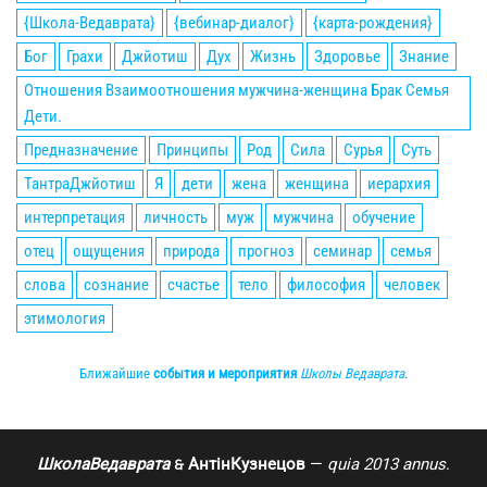
{Школа-Ведаврата}
{вебинар-диалог}
{карта-рождения}
Бог
Грахи
Джйотиш
Дух
Жизнь
Здоровье
Знание
Отношения Взаимоотношения мужчина-женщина Брак Семья
Дети.
Предназначение
Принципы
Род
Сила
Сурья
Суть
ТантраДжйотиш
Я
дети
жена
женщина
иерархия
интерпретация
личность
муж
мужчина
обучение
отец
ощущения
природа
прогноз
семинар
семья
слова
сознание
счастье
тело
философия
человек
этимология
Ближайшие
события и мероприятия
Школы Ведаврата
.
ШколаВедаврата
АнтінКузнецов
—
quia 2013 annus
.
🙲