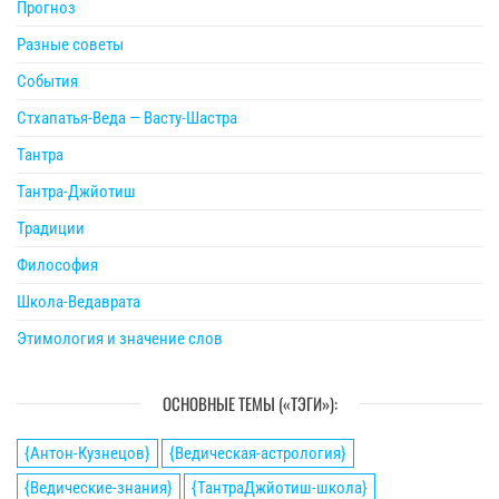
Прогноз
Разные советы
События
Стхапатья-Веда — Васту-Шастра
Тантра
Тантра-Джйотиш
Традиции
Философия
Школа-Ведаврата
Этимология и значение слов
ОСНОВНЫЕ ТЕМЫ («ТЭГИ»):
{Антон-Кузнецов}
{Ведическая-астрология}
{Ведические-знания}
{ТантраДжйотиш-школа}