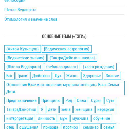
Философия
Школа-Ведаврата
Этимология и значение слов
ОСНОВНЫЕ ТЕМЫ («ТЭГИ»):
{Антон-Кузнецов}
{Ведическая-астрология}
{Ведические-знания}
{ТантраДжйотиш-школа}
{Школа-Ведаврата}
{вебинар-диалог}
{карта-рождения}
Бог
Грахи
Джйотиш
Дух
Жизнь
Здоровье
Знание
Отношения Взаимоотношения мужчина-женщина Брак Семья
Дети.
Предназначение
Принципы
Род
Сила
Сурья
Суть
ТантраДжйотиш
Я
дети
жена
женщина
иерархия
интерпретация
личность
муж
мужчина
обучение
отец
ощущения
природа
прогноз
семинар
семья