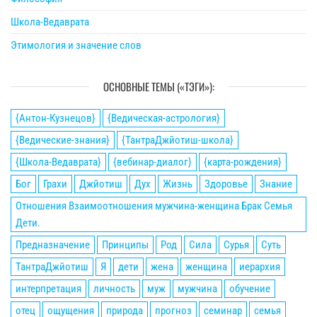
Школа-Ведаврата
Этимология и значение слов
ОСНОВНЫЕ ТЕМЫ («ТЭГИ»):
{Антон-Кузнецов}
{Ведическая-астрология}
{Ведические-знания}
{ТантраДжйотиш-школа}
{Школа-Ведаврата}
{вебинар-диалог}
{карта-рождения}
Бог
Грахи
Джйотиш
Дух
Жизнь
Здоровье
Знание
Отношения Взаимоотношения мужчина-женщина Брак Семья
Дети.
Предназначение
Принципы
Род
Сила
Сурья
Суть
ТантраДжйотиш
Я
дети
жена
женщина
иерархия
интерпретация
личность
муж
мужчина
обучение
отец
ощущения
природа
прогноз
семинар
семья