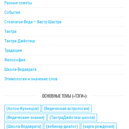
Разные советы
События
Стхапатья-Веда — Васту-Шастра
Тантра
Тантра-Джйотиш
Традиции
Философия
Школа-Ведаврата
Этимология и значение слов
ОСНОВНЫЕ ТЕМЫ («ТЭГИ»):
{Антон-Кузнецов}
{Ведическая-астрология}
{Ведические-знания}
{ТантраДжйотиш-школа}
{Школа-Ведаврата}
{вебинар-диалог}
{карта-рождения}