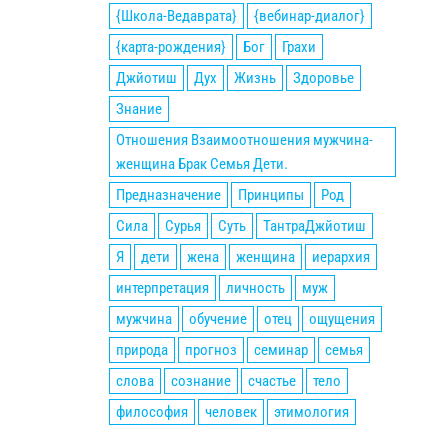
{Школа-Ведаврата}
{вебинар-диалог}
{карта-рождения}
Бог
Грахи
Джйотиш
Дух
Жизнь
Здоровье
Знание
Отношения Взаимоотношения мужчина-
женщина Брак Семья Дети.
Предназначение
Принципы
Род
Сила
Сурья
Суть
ТантраДжйотиш
Я
дети
жена
женщина
иерархия
интерпретация
личность
муж
мужчина
обучение
отец
ощущения
природа
прогноз
семинар
семья
слова
сознание
счастье
тело
философия
человек
этимология