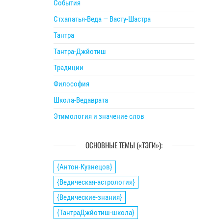
События
Стхапатья-Веда — Васту-Шастра
Тантра
Тантра-Джйотиш
Традиции
Философия
Школа-Ведаврата
Этимология и значение слов
ОСНОВНЫЕ ТЕМЫ («ТЭГИ»):
{Антон-Кузнецов}
{Ведическая-астрология}
{Ведические-знания}
{ТантраДжйотиш-школа}