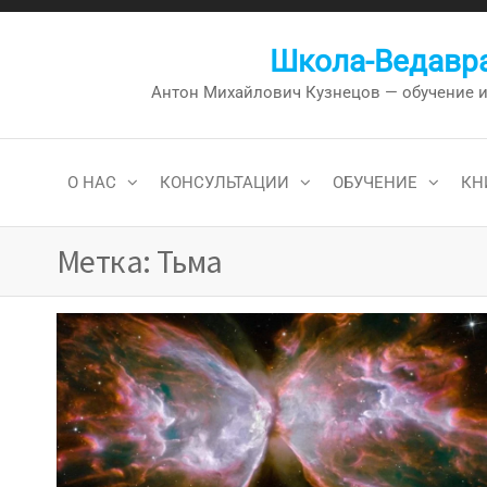
Перейти
к
Школа-Ведавра
содержимому
Антон Михайлович Кузнецов — обучение и к
О НАС
КОНСУЛЬТАЦИИ
ОБУЧЕНИЕ
КН
Метка:
Тьма