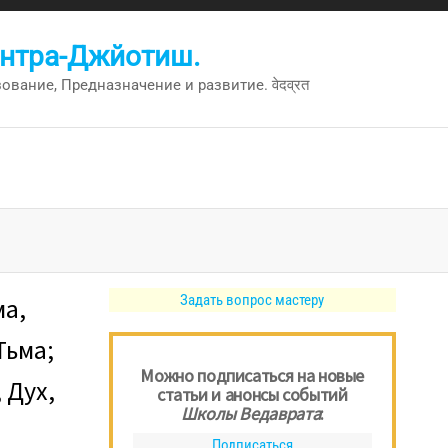
антра-Джйотиш.
вание, Предназначение и развитие. वेदव्रत
Задать вопрос мастеру
а,
Тьма;
Можно подписаться на новые
 Дух,
статьи и анонсы событий
Школы Ведаврата
:
Подписаться