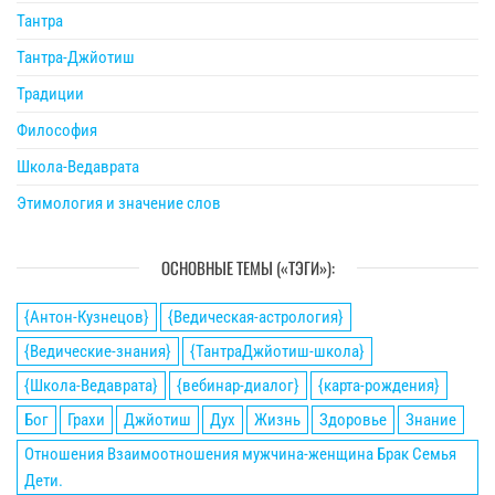
Тантра
Тантра-Джйотиш
Традиции
Философия
Школа-Ведаврата
Этимология и значение слов
ОСНОВНЫЕ ТЕМЫ («ТЭГИ»):
{Антон-Кузнецов}
{Ведическая-астрология}
{Ведические-знания}
{ТантраДжйотиш-школа}
{Школа-Ведаврата}
{вебинар-диалог}
{карта-рождения}
Бог
Грахи
Джйотиш
Дух
Жизнь
Здоровье
Знание
Отношения Взаимоотношения мужчина-женщина Брак Семья
Дети.