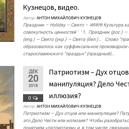
Кузнецов, видео.
Автор
АНТОН МИХАЙЛОВИЧ КУЗНЕЦОВ
Праздник – Holiday – Свято – अवकाश Культура к
совокупность ценностей ‘ ‘ 1. Праздник (рос.) —
(eng.) — Свято (укр.) — Свята (бел.)… Слово “пр
образовалось как суффиксальное производное 
старославянского “праздьн” (праздный)…
Патриотизм – Дух отцов
ДЕК
20
манипуляция? Дело Чес
2018
иллюзия?
0
Автор
АНТОН МИХАЙЛОВИЧ КУЗНЕЦОВ
Патриотизм – Дух отцов или манипуляция? Пат
это Дело Чести или иллюзия? Чтобы разобратьс
понятием «патриотизм» и, в том числе, связанн