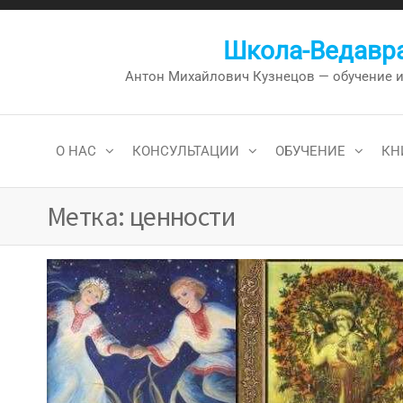
Перейти
к
Школа-Ведавра
содержимому
Антон Михайлович Кузнецов — обучение и к
О НАС
КОНСУЛЬТАЦИИ
ОБУЧЕНИЕ
КН
Метка:
ценности