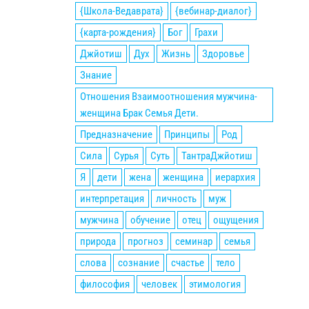
{Школа-Ведаврата}
{вебинар-диалог}
{карта-рождения}
Бог
Грахи
Джйотиш
Дух
Жизнь
Здоровье
Знание
Отношения Взаимоотношения мужчина-
женщина Брак Семья Дети.
Предназначение
Принципы
Род
Сила
Сурья
Суть
ТантраДжйотиш
Я
дети
жена
женщина
иерархия
интерпретация
личность
муж
мужчина
обучение
отец
ощущения
природа
прогноз
семинар
семья
слова
сознание
счастье
тело
философия
человек
этимология