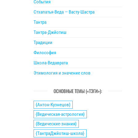
События
Стхапатья-Веда — Васту-Шастра
Тантра
Тантра-Джйотиш
Традиции
Философия
Школа-Ведаврата
Этимология и значение слов
ОСНОВНЫЕ ТЕМЫ («ТЭГИ»):
{Антон-Кузнецов}
{Ведическая-астрология}
{Ведические-знания}
{ТантраДжйотиш-школа}