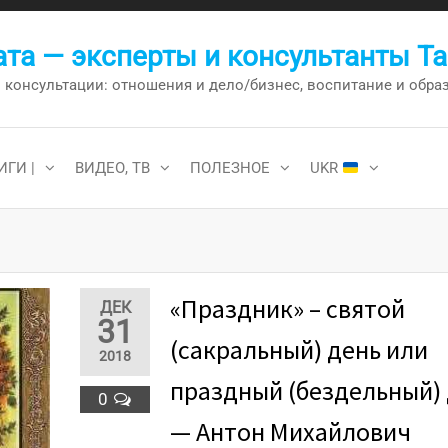
та — эксперты и консультанты Т
онсультации: отношения и дело/бизнес, воспитание и образо
ИГИ |
ВИДЕО, ТВ
ПОЛЕЗНОЕ
UKR
«Праздник» – святой
ДЕК
31
(сакральный) день или
2018
праздный (бездельный)
0
— Антон Михайлович