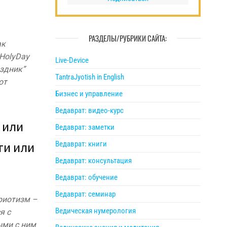
РАЗДЕЛЫ/РУБРИКИ САЙТА:
ак
 HolyDay
Live-Device
аздник”
TantraJyotish in English
от
Бизнес и управление
Ведаврат: видео-курс
 или
Ведаврат: заметки
ти или
Ведаврат: книги
Ведаврат: консультация
Ведаврат: обучение
Ведаврат: семинар
риотизм –
Ведическая нумерология
я с
ыми с ним