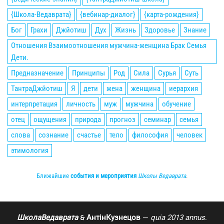
{Школа-Ведаврата}
{вебинар-диалог}
{карта-рождения}
Бог
Грахи
Джйотиш
Дух
Жизнь
Здоровье
Знание
Отношения Взаимоотношения мужчина-женщина Брак Семья
Дети.
Предназначение
Принципы
Род
Сила
Сурья
Суть
ТантраДжйотиш
Я
дети
жена
женщина
иерархия
интерпретация
личность
муж
мужчина
обучение
отец
ощущения
природа
прогноз
семинар
семья
слова
сознание
счастье
тело
философия
человек
этимология
Ближайшие
события и мероприятия
Школы Ведаврата
.
ШколаВедаврата
АнтінКузнецов
—
quia 2013 annus
.
🙲