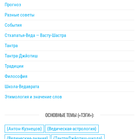
Прогноз
Разные советы
События
Стхапатья-Веда — Васту-Шастра
Тантра
Тантра-Джйотиш
Традиции
Философия
Школа-Ведаврата
Этимология и значение слов
ОСНОВНЫЕ ТЕМЫ («ТЭГИ»):
{Антон-Кузнецов}
{Ведическая-астрология}
{Ведические-знания}
{ТантраДжйотиш-школа}