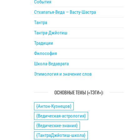
События
Стхапатья-Веда — Васту-Шастра
Тантра
Тантра-Джйотиш
Традиции
Философия
Школа-Ведаврата
Этимология и значение слов
ОСНОВНЫЕ ТЕМЫ («ТЭГИ»):
{Антон-Кузнецов}
{Ведическая-астрология}
{Ведические-знания}
{ТантраДжйотиш-школа}