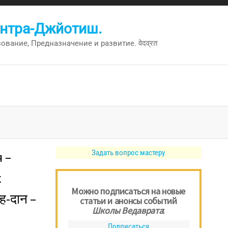
антра-Джйотиш.
вание, Предназначение и развитие. वेदव्रत
Задать вопрос мастеру
 –
х
Можно подписаться на новые
ह-दान –
статьи и анонсы событий
Школы Ведаврата
:
Подписаться