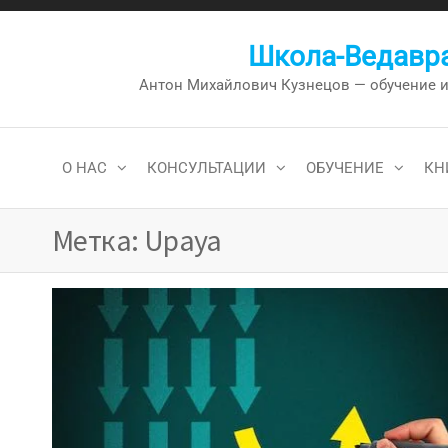
Перейти
к
Школа-Ведавра
содержимому
Антон Михайлович Кузнецов — обучение и к
О НАС
КОНСУЛЬТАЦИИ
ОБУЧЕНИЕ
КН
Метка:
Upaya