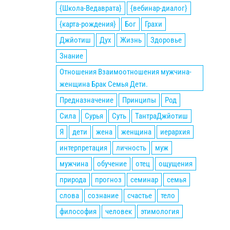
{Школа-Ведаврата}
{вебинар-диалог}
{карта-рождения}
Бог
Грахи
Джйотиш
Дух
Жизнь
Здоровье
Знание
Отношения Взаимоотношения мужчина-
женщина Брак Семья Дети.
Предназначение
Принципы
Род
Сила
Сурья
Суть
ТантраДжйотиш
Я
дети
жена
женщина
иерархия
интерпретация
личность
муж
мужчина
обучение
отец
ощущения
природа
прогноз
семинар
семья
слова
сознание
счастье
тело
философия
человек
этимология