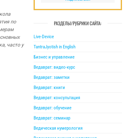
Школа
ятия по
РАЗДЕЛЫ/РУБРИКИ САЙТА:
 мерам
Live-Device
основных
а, часто у
TantraJyotish in English
Бизнес и управление
Ведаврат: видео-курс
Ведаврат: заметки
Ведаврат: книги
Ведаврат: консультация
Ведаврат: обучение
Ведаврат: семинар
Ведическая нумерология