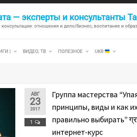
та — эксперты и консультанты Т
онсультации: отношения и дело/бизнес, воспитание и образо
ИГИ |
ВИДЕО, ТВ
ПОЛЕЗНОЕ
UKR
Группа мастерства “Упая
АВГ
23
принципы, виды и как и
2017
правильно выбирать” ग्र
1
интернет-курс