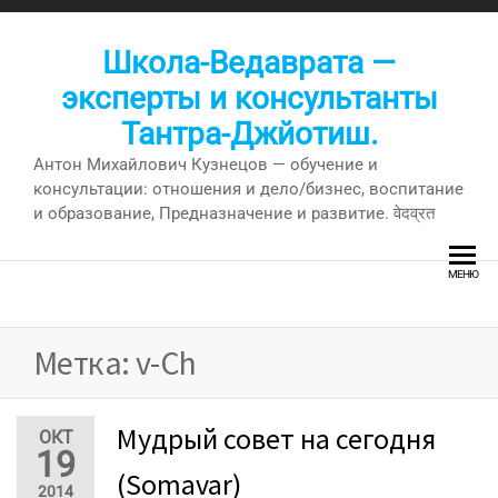
Перейти
к
Школа-Ведаврата —
содержимому
эксперты и консультанты
Тантра-Джйотиш.
Антон Михайлович Кузнецов — обучение и
консультации: отношения и дело/бизнес, воспитание
и образование, Предназначение и развитие. वेदव्रत
МЕНЮ
Метка:
v-Ch
Мудрый совет на сегодня
ОКТ
19
(Somavar)
2014