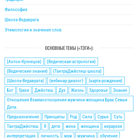
Философия
Школа-Ведаврата
Этимология и значение слов
ОСНОВНЫЕ ТЕМЫ («ТЭГИ»):
{Антон-Кузнецов}
{Ведическая-астрология}
{Ведические-знания}
{ТантраДжйотиш-школа}
{Школа-Ведаврата}
{вебинар-диалог}
{карта-рождения}
Бог
Грахи
Джйотиш
Дух
Жизнь
Здоровье
Знание
Отношения Взаимоотношения мужчина-женщина Брак Семья
Дети.
Предназначение
Принципы
Род
Сила
Сурья
Суть
ТантраДжйотиш
Я
дети
жена
женщина
иерархия
интерпретация
личность
муж
мужчина
обучение