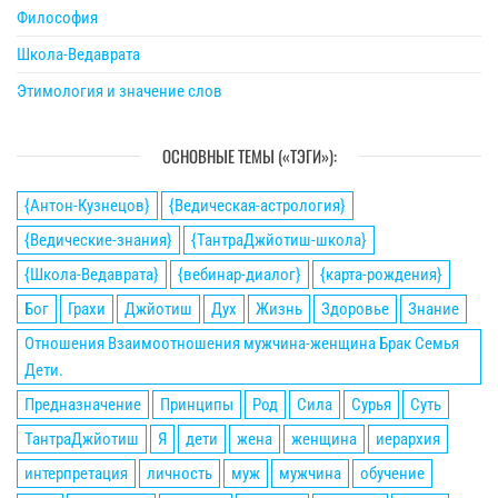
Философия
Школа-Ведаврата
Этимология и значение слов
ОСНОВНЫЕ ТЕМЫ («ТЭГИ»):
{Антон-Кузнецов}
{Ведическая-астрология}
{Ведические-знания}
{ТантраДжйотиш-школа}
{Школа-Ведаврата}
{вебинар-диалог}
{карта-рождения}
Бог
Грахи
Джйотиш
Дух
Жизнь
Здоровье
Знание
Отношения Взаимоотношения мужчина-женщина Брак Семья
Дети.
Предназначение
Принципы
Род
Сила
Сурья
Суть
ТантраДжйотиш
Я
дети
жена
женщина
иерархия
интерпретация
личность
муж
мужчина
обучение