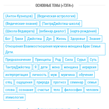
ОСНОВНЫЕ ТЕМЫ («ТЭГИ»):
{Антон-Кузнецов}
{Ведическая-астрология}
{Ведические-знания}
{ТантраДжйотиш-школа}
{Школа-Ведаврата}
{вебинар-диалог}
{карта-рождения}
Бог
Грахи
Джйотиш
Дух
Жизнь
Здоровье
Знание
Отношения Взаимоотношения мужчина-женщина Брак Семья
Дети.
Предназначение
Принципы
Род
Сила
Сурья
Суть
ТантраДжйотиш
Я
дети
жена
женщина
иерархия
интерпретация
личность
муж
мужчина
обучение
отец
ощущения
природа
прогноз
семинар
семья
слова
сознание
счастье
тело
философия
человек
этимология