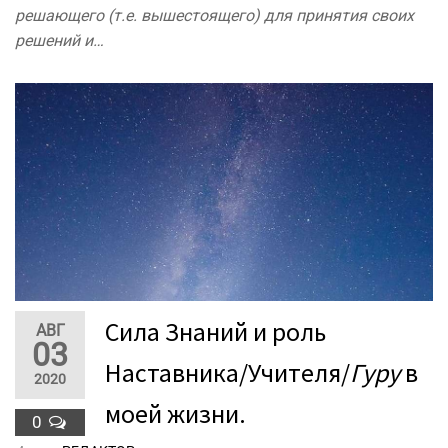
решающего (т.е. вышестоящего) для принятия своих
решений и…
Сила Знаний и роль
АВГ
03
Наставника/Учителя/
Гуру
в
2020
моей жизни.
0