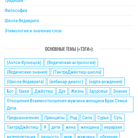
Традиции
Философия
Школа-Ведаврата
Этимология и значение слов
ОСНОВНЫЕ ТЕМЫ («ТЭГИ»):
{Антон-Кузнецов}
{Ведическая-астрология}
{Ведические-знания}
{ТантраДжйотиш-школа}
{Школа-Ведаврата}
{вебинар-диалог}
{карта-рождения}
Бог
Грахи
Джйотиш
Дух
Жизнь
Здоровье
Знание
Отношения Взаимоотношения мужчина-женщина Брак Семья
Дети.
Предназначение
Принципы
Род
Сила
Сурья
Суть
ТантраДжйотиш
Я
дети
жена
женщина
иерархия
интерпретация
личность
муж
мужчина
обучение