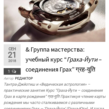
& Группа мастерства:
СЕН
21
учебный курс “
Граха-Йути
–
2018
соединения Грах” ग्रह-युति
1
Автор
РЕДАКТОР
Тантра-Джйотиш и «Ведическая астрология» –
практические занятия Курс “Граха-Йути – соединения
Грах в карте рождения” ग्रह-युति Практикуя чтение карты
рождения мы часто сталкиваемся с различными
соединениями Грах — ‘Граха-Йути‘ (Граха-Юти). И тогда