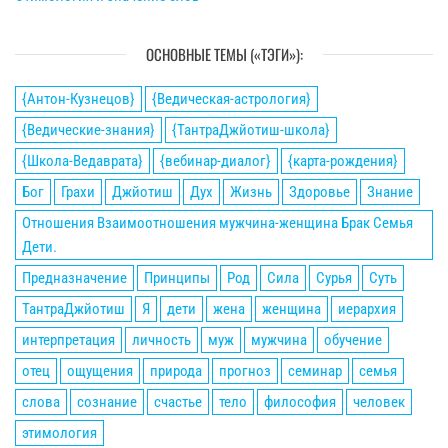
ОСНОВНЫЕ ТЕМЫ («ТЭГИ»):
{Антон-Кузнецов}
{Ведическая-астрология}
{Ведические-знания}
{ТантраДжйотиш-школа}
{Школа-Ведаврата}
{вебинар-диалог}
{карта-рождения}
Бог
Грахи
Джйотиш
Дух
Жизнь
Здоровье
Знание
Отношения Взаимоотношения мужчина-женщина Брак Семья
Дети.
Предназначение
Принципы
Род
Сила
Сурья
Суть
ТантраДжйотиш
Я
дети
жена
женщина
иерархия
интерпретация
личность
муж
мужчина
обучение
отец
ощущения
природа
прогноз
семинар
семья
слова
сознание
счастье
тело
философия
человек
этимология