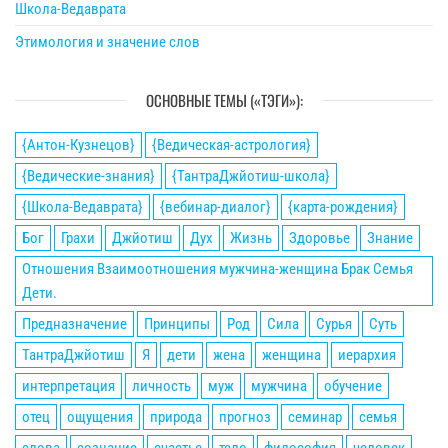
Школа-Ведаврата
Этимология и значение слов
ОСНОВНЫЕ ТЕМЫ («ТЭГИ»):
{Антон-Кузнецов}
{Ведическая-астрология}
{Ведические-знания}
{ТантраДжйотиш-школа}
{Школа-Ведаврата}
{вебинар-диалог}
{карта-рождения}
Бог
Грахи
Джйотиш
Дух
Жизнь
Здоровье
Знание
Отношения Взаимоотношения мужчина-женщина Брак Семья
Дети.
Предназначение
Принципы
Род
Сила
Сурья
Суть
ТантраДжйотиш
Я
дети
жена
женщина
иерархия
интерпретация
личность
муж
мужчина
обучение
отец
ощущения
природа
прогноз
семинар
семья
слова
сознание
счастье
тело
философия
человек