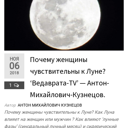
Почему женщины
НОЯ
06
чувствительны к Луне?
2018
‘Ведаврата-TV’ — Антон-
1
Михайлович-Кузнецов.
Автор
АНТОН МИХАЙЛОВИЧ КУЗНЕЦОВ
Почему женщины чувствительны к Луне? Как Луна
влияет на женщин или мужчин ? Как влияют ‘лунные
фазы’ (синодальный лунный месяц) и сидерический