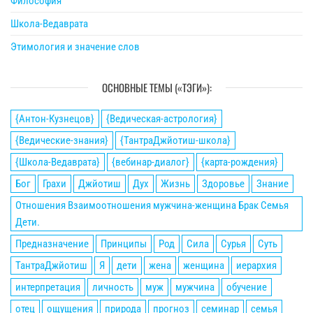
Философия
Школа-Ведаврата
Этимология и значение слов
ОСНОВНЫЕ ТЕМЫ («ТЭГИ»):
{Антон-Кузнецов}
{Ведическая-астрология}
{Ведические-знания}
{ТантраДжйотиш-школа}
{Школа-Ведаврата}
{вебинар-диалог}
{карта-рождения}
Бог
Грахи
Джйотиш
Дух
Жизнь
Здоровье
Знание
Отношения Взаимоотношения мужчина-женщина Брак Семья
Дети.
Предназначение
Принципы
Род
Сила
Сурья
Суть
ТантраДжйотиш
Я
дети
жена
женщина
иерархия
интерпретация
личность
муж
мужчина
обучение
отец
ощущения
природа
прогноз
семинар
семья