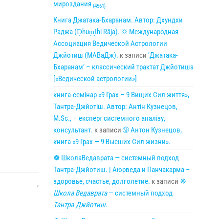
мироздания
{4561}
Книга Джатака-Бхаранам. Автор: Дхундхи
Раджа (Ḍhuṇḍhi Rāja). 🌣 Международная
Ассоциация Ведической Астрологии
Джйотиш (МАВаДж).
к записи
‘Джатака-
Бхаранам’ – классический трактат Джйотиша
[«Ведической астрологии»]
книга-семінар «9 Грах – 9 Вищих Сил життя»,
Тантра-Джйотіш. Автор: Антін Кузнецов,
M.Sc., – експерт системного аналізу,
консультант.
к записи
➈ Антон Кузнецов,
книга «9 Грах — 9 Высших Сил жизни».
☸ ШколаВедаврата — системный подход
Тантра-Джйотиш. | Аюрведа и Панчакарма –
здоровье, счастье, долголетие.
к записи
☸
‘
Школа Ведаврата
— системный подход
Тантра-Джйотиш
.