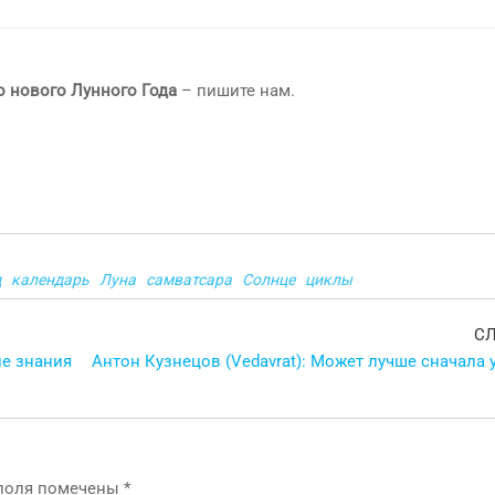
о нового Лунного Года
– пишите нам.
д
календарь
Луна
самватсара
Солнце
циклы
С
ие знания
Антон Кузнецов (Vedavrat): Может лучше сначала у
 поля помечены
*