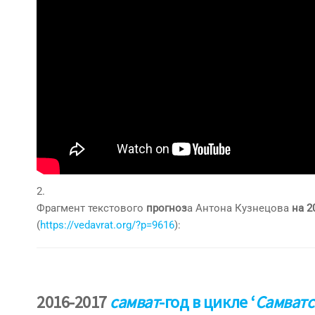
2.
Фрагмент текстового
прогноз
а Антона Кузнецова
на 2
(
https://vedavrat.org/?p=9616
):
2016-2017
самват
-год в цикле ‘
Самватс