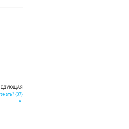
Следующая
ЛЕДУЮЩАЯ
запись
знать? {37}