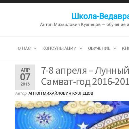
Перейти
к
Школа-Ведавра
содержимому
Антон Михайлович Кузнецов — обучение и к
О НАС
КОНСУЛЬТАЦИИ
ОБУЧЕНИЕ
КН
7-8 апреля – Лунный
АПР
07
Самват-год 2016-201
2016
Автор
АНТОН МИХАЙЛОВИЧ КУЗНЕЦОВ