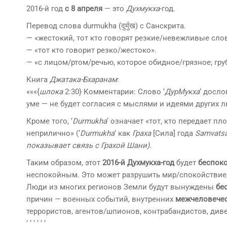
2016-й год
с 8 апреля
— это
Духмукха
-год.
Перевод слова durmukha (दुर्मुख) с Санскрита.
— «жестокий, тот кто говорят резкие/невежливые слов
— «тот кто говорит резко/жестоко».
— «с лицом/ртом/речью, которое обидное/грязное; гр
Книга
Джатака-Бхаранам
:
«««{
шлока
2:30} Комментарии: Слово ‘
ДурМукха
‘ досло
уме — не будет согласия с мыслями и идеями других л
Кроме того, ‘
Durmukha
‘ означает «тот, кто передает пл
неприлично» (‘
Durmukha
‘ как
Граха
[Сила] года
Samvatsa
показывает связь с
Грахой Шани
).
Таким образом, этот
2016-й
Духмукха-год
будет
беспок
неспокойным. Это может разрушить мир/спокойствие,
Люди из многих регионов Земли будут вынуждены
бе
причин — военных событий, внутренних
межчеловечес
террористов, агентов/шпионов, контрабандистов, ди
‘ ‘ ‘ ‘ ‘ ‘