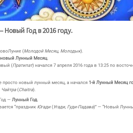
– Новый Год в 2016 году.
НовоЛуние (
Молодой Месяц
,
Молодык
).
новый Лунный Месяц
.
рвый (
Пратипат
) начался 7 апреля 2016 года в 13:25 по восточ
не просто новый лунный месяц, а начался
1-й Лунный Месяц г
ц
Чайтра
(
Chaitra
).
Год —
Лунный Год
.
вается “праздник
Югади
(
Угади
,
Гуди-Падава
)” — “Новый Лунны