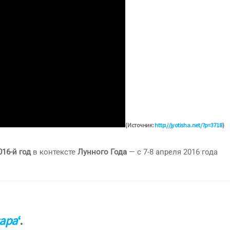
(Источник:
http://jyotisha.net/?p=3718
)
016-й год
в контексте
Лунного Года
— с 7-8 апреля 2016 года
ара
‘
.