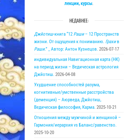
лекции, курсы
.
НЕДАВНЕЕ:
Джйотиш
-книга “12
Раши
– 12 Пространств
жизни. От ощущения к пониманию.
Грахи
в
Раши
.” _ Автор: Антон Кузнецов.
2026-07-17
индивидуальная Навигационная карта (НК)
на период жизни – Ведическая астрология
Джйотиш.
2026-04-08
Ухудшение способностей разума,
когнитивные/умственные расстройства
(деменция) – Аюрведа, Джйотиш,
Ведическая философия, Карма.
2025-10-21
Отношения между мужчиной и женщиной –
Гармония/иерархия vs Баланс/равенство.
2025-10-20