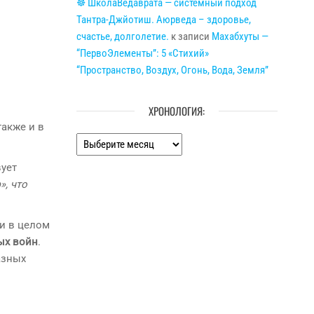
☸ ШколаВедаврата — системный подход
Тантра-Джйотиш. Аюрведа – здоровье,
счастье, долголетие.
к записи
Махабхуты —
“ПервоЭлементы”: 5 «Стихий»
“Пространство, Воздух, Огонь, Вода, Земля”
ХРОНОЛОГИЯ:
также и в
Хронология:
вует
», что
 и в целом
ых войн
.
азных