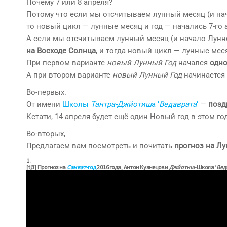
Почему 7 или 8 апреля?
Потому что если мы отсчитываем лунный месяц (и на
то новый цикл — лунные месяц и год — начались 7-го а
А если мы отсчитываем лунный месяц (и начало Лунно
на Восходе Солнца
, и тогда новый цикл — лунные меся
При первом варианте
новый Лунный Год
начался
одн
А при втором варианте
новый Лунный Год
начинается
Во-первых.
От имени
Школы
Тантра-Джйотиш
а ‘
Bедаврата
‘
—
позд
Кстати, 14 апреля будет ещё один Новый год в этом го
Во-вторых,
Предлагаем вам посмотреть и почитать
прогноз на Лу
1.
[tj3]
Прогноз
на
Самват
-год
2016 года
, Антон Кузнецов и
Джйотиш
-Школа ‘
Вед