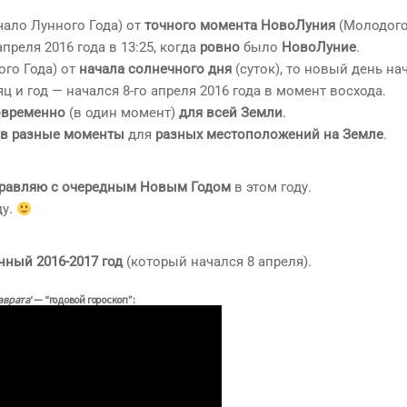
чало Лунного Года) от
точного момента НовоЛуния
(Молодого
преля 2016 года в 13:25, когда
ровно
было
НовоЛуние
.
го Года) от
начала солнечного дня
(суток), то новый день на
ц и год — начался 8-го апреля 2016 года в момент восхода.
овременно
(в один момент)
для всей Земли
.
в разные моменты
для
разных местоположений на Земле
.
равляю с очередным Новым Годом
в этом году.
ду.
нный 2016-2017 год
(который начался 8 апреля).
аврата
‘ — “годовой гороскоп”: