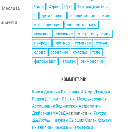
Сила
Сурья
Суть
ТантраДжйотиш
 Месяца),
Я
дети
жена
женщина
иерархия
чинается
интерпретация
личность
муж
мужчина
обучение
отец
ощущения
природа
прогноз
семинар
семья
слова
сознание
счастье
тело
философия
человек
этимология
КОММЕНТАРИИ:
Книга Джатака-Бхаранам. Автор: Дхундхи
Раджа (Ḍhuṇḍhi Rāja).🌣 Международная
Ассоциация Ведической Астрологии
Джйотиш (МАВаДж)
к записи
☀
Тантра-
Джйотиш
— наука о Высших Силах
Грахах
и
их влиянии на жизнь человека и