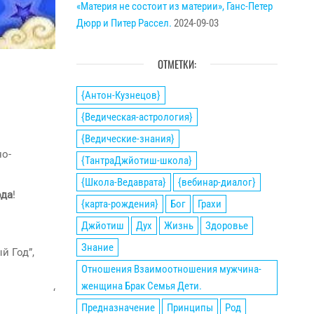
«Материя не состоит из материи», Ганс-Петер
Дюрр и Питер Рассел.
2024-09-03
ОТМЕТКИ:
{Антон-Кузнецов}
{Ведическая-астрология}
{Ведические-знания}
но-
{ТантраДжйотиш-школа}
{Школа-Ведаврата}
{вебинар-диалог}
ода
!
{карта-рождения}
Бог
Грахи
Джйотиш
Дух
Жизнь
Здоровье
Знание
й Год”,
Отношения Взаимоотношения мужчина-
женщина Брак Семья Дети.
‘
Предназначение
Принципы
Род