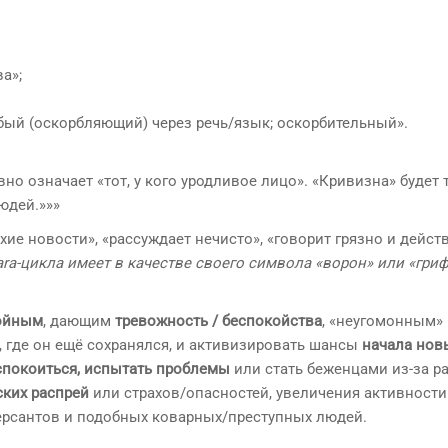
а»;
убый (оскорбляющий) через речь/язык; оскорбительный».
вно означает «тот, у кого уродливое лицо». «Кривизна» будет 
юдей.»»»
охие новости», «рассуждает нечисто», «говорит грязно и дейст
ra-цикла имеет в качестве своего символа «ворон» или «гриф
ойным
, дающим
тревожность / беспокойства
, «неугомонным»
 где он ещё сохранялся, и активизировать шансы
начала нов
спокоиться, испытать проблемы
или стать беженцами из-за р
ких распрей
или страхов/опасностей, увеличения активности
версантов и подобных коварных/преступных людей.