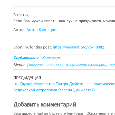
В-третих,
Если Вам нужен совет –
как лучше праздновать начал
Автор:
Антон Кузнецов
.
Shortlink for this post:
https://vedavrat.org/?p=10082
Опубликовано
Календарь
Метки
{ прогнозы-2016-год }
{Ведический-календарь}
го
Навигация
Предыдущая
ПРЕДЫДУЩАЯ
запись
‘Группа Мастерства Тантра-Джйотиш’ — практическ
по
Ведической астрологии (сессия2, диместр2)
записям
Добавить комментарий
Ваш адрес email не будет опубликован.
Обязательные