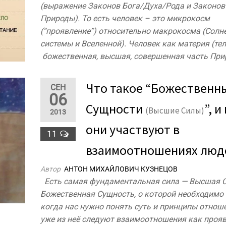
(выражение Законов Бога/Духа/Рода и Законов
Природы). То есть человек – это микрокосм
(“проявление”) относительно макрокосма (Солн
системы и Вселенной). Человек как материя (тел
божественная, высшая, совершенная часть При
Что такое “Божественн
СЕН
06
Сущности
”, и
(Высшие Силы)
2013
они участвуют в
11
взаимоотношениях люд
Автор
АНТОН МИХАЙЛОВИЧ КУЗНЕЦОВ
Есть самая фундаментальная сила — Высшая С
Божественная Сущность, о которой необходимо 
когда нас нужно понять суть и принципы отноше
уже из неё следуют взаимоотношения как проя