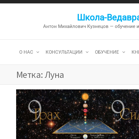
Перейти
к
Школа-Ведавра
содержимому
Антон Михайлович Кузнецов — обучение и к
О НАС
КОНСУЛЬТАЦИИ
ОБУЧЕНИЕ
КН
Метка:
Луна