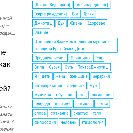
{Школа-Ведаврата}
{вебинар-диалог}
{карта-рождения}
Бог
Грахи
ечной
Джйотиш
Дух
Жизнь
Здоровье
о) –
Знание
роды.…
Отношения Взаимоотношения мужчина-
женщина Брак Семья Дети.
ые
Предназначение
Принципы
Род
 как
Сила
Сурья
Суть
ТантраДжйотиш
Я
дети
жена
женщина
иерархия
интерпретация
личность
муж
ей?
мужчина
обучение
отец
ощущения
природа
прогноз
семинар
семья
ила /
слова
сознание
счастье
тело
знать,
ний. А
философия
человек
этимология
вления