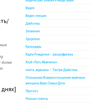
Ведические знания и медитация
Видео
Видео-лекции
ть/
Джйотиш
Затмение
Здоровье
тише
Календарь
Карта Рождения – расшифровка
rg
Клуб «Путь Мужчины»
т более
по
книги, журналы — Тантра-Джйотиш
Отношения Взаимоотношения мужчина-
женщина Брак Семья Дети.
 днях]
Прогноз
Разные советы