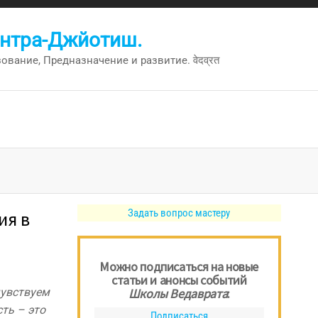
антра-Джйотиш.
вание, Предназначение и развитие. वेदव्रत
Задать вопрос мастеру
ия в
Можно подписаться на новые
статьи и анонсы событий
чувствуем
Школы Ведаврата
:
сть – это
Подписаться