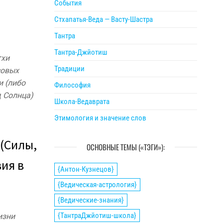
События
Стхапатья-Веда — Васту-Шастра
Тантра
Тантра-Джйотиш
тхи
Традиции
совых
и (либо
Философия
д Солнца)
Школа-Ведаврата
Этимология и значение слов
(Силы,
ОСНОВНЫЕ ТЕМЫ («ТЭГИ»):
ия в
{Антон-Кузнецов}
{Ведическая-астрология}
{Ведические-знания}
{ТантраДжйотиш-школа}
изни