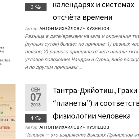
календарях и системах
0
отсчёта времени
Автор
АНТОН МИХАЙЛОВИЧ КУЗНЕЦОВ
Разница в дате/времени начала и окончания ти
[лунных суток] бывает по причине: 1) разных ча
поясов; 2) разного принципа отчёта начала титх
угловое положение Чандры и Сурьи, либо восхо
и по другим причинам.…
Тантра-Джйотиш, Грахи 
СЕН
07
“планеты”) и соответств
2013
физиологии человека
4
Автор
АНТОН МИХАЙЛОВИЧ КУЗНЕЦОВ
Человек – это выражение Высших Принципов ж