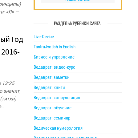
принципы)
и: «Я» —
РАЗДЕЛЫ/РУБРИКИ САЙТА:
вый Год
Live-Device
TantraJyotish in English
 2016-
Бизнес и управление
Ведаврат: видео-курс
Ведаврат: заметки
 13:25
Ведаврат: книги
 значит,
Ведаврат: консультация
(титхи)
в…
Ведаврат: обучение
Ведаврат: семинар
Ведическая нумерология