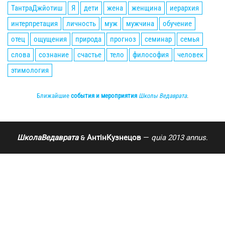
ТантраДжйотиш
Я
дети
жена
женщина
иерархия
интерпретация
личность
муж
мужчина
обучение
отец
ощущения
природа
прогноз
семинар
семья
слова
сознание
счастье
тело
философия
человек
этимология
Ближайшие
события и мероприятия
Школы Ведаврата
.
ШколаВедаврата
АнтінКузнецов
—
quia 2013 annus
.
🙲