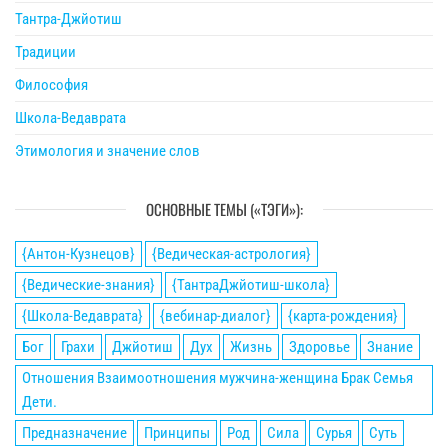
Тантра-Джйотиш
Традиции
Философия
Школа-Ведаврата
Этимология и значение слов
ОСНОВНЫЕ ТЕМЫ («ТЭГИ»):
{Антон-Кузнецов}
{Ведическая-астрология}
{Ведические-знания}
{ТантраДжйотиш-школа}
{Школа-Ведаврата}
{вебинар-диалог}
{карта-рождения}
Бог
Грахи
Джйотиш
Дух
Жизнь
Здоровье
Знание
Отношения Взаимоотношения мужчина-женщина Брак Семья
Дети.
Предназначение
Принципы
Род
Сила
Сурья
Суть