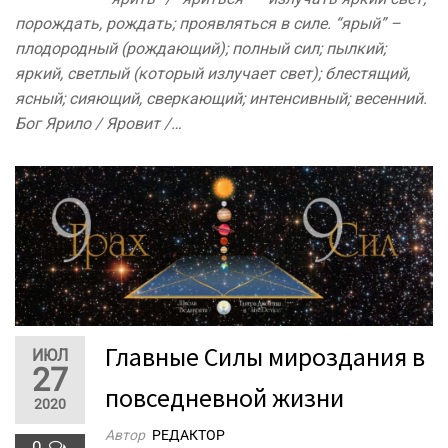
порождать, рождать; проявляться в силе. “ярый” –
плодородный (рождающий); полный сил; пылкий;
яркий, светлый (который излучает свет); блестящий,
ясный; сияющий, сверкающий; интенсивный; весенний.
Бог Ярило / Яровит /…
Главные Силы мироздания в
ИЮЛ
27
повседневной жизни
2020
Автор
РЕДАКТОР
0