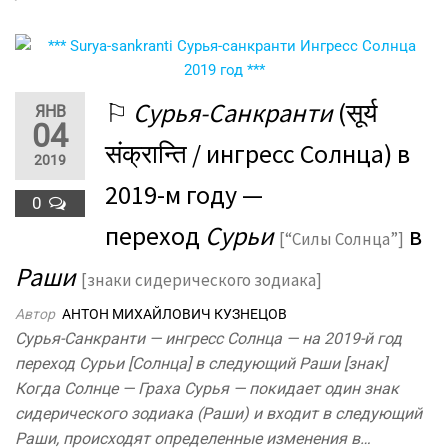
⚐
Сурья-Санкранти
(सूर्य
ЯНВ
04
संक्रान्ति / ингресс Солнца) в
2019
2019-м году —
0
переход
Сурьи
в
[“Силы Солнца”]
Раши
[знаки сидерического зодиака]
Автор
АНТОН МИХАЙЛОВИЧ КУЗНЕЦОВ
Сурья-Санкранти — ингресс Солнца — на 2019-й год
переход Сурьи [Солнца] в следующий Раши [знак]
Когда Солнце — Граха Сурья — покидает один знак
сидерического зодиака (Раши) и входит в следующий
Раши, происходят определенные изменения в…