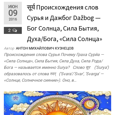
सूर्य Происхождения слов
ИЮН
09
Сурья и Дажбог Dažbog —
2016
Бог Солнца, Сила Бытия,
2
Духа/Бога, «Сила Солнца»
Автор
АНТОН МИХАЙЛОВИЧ КУЗНЕЦОВ
Происхождения слова Сурья Почему Граха Сурйа —
«Сила Солнца», Сила Бытия, Сила Духа, Сила Рода/
Бога — называется именно Surya? Слово सूर (‘Surya’)
образовалось от слова स्वर् (‘Svara’/’Svar’, ‘Svarga‘ —
«Солнце, Солнечное сияние»). Оно, в…