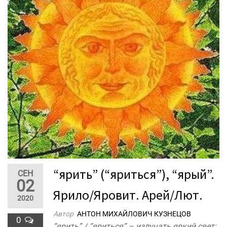
“ярить” (“яриться”), “ярый”.
СЕН
02
Ярило/Яровит. Арей/Лют.
2020
Автор
АНТОН МИХАЙЛОВИЧ КУЗНЕЦОВ
0
“ярить” / “яриться” – излучать яркий свет;