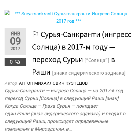
⚐ Сурья-Санкранти (ингресс
ЯНВ
09
Солнца) в 2017-м году —
2017
переход Сурьи
в
[“Солнца”]
0
Раши
[знаки сидерического зодиака]
Автор
АНТОН МИХАЙЛОВИЧ КУЗНЕЦОВ
Сурья-Санкранти — ингресс Солнца — на 2017-й год
переход Сурьи [Солнца] в следующий Раши [знак]
Когда Солнце — Граха Сурья — покидает
один Раши (знак сидерического зодиака) и входит в
следующий Раши, происходят определенные
изменения в Мироздании, в…