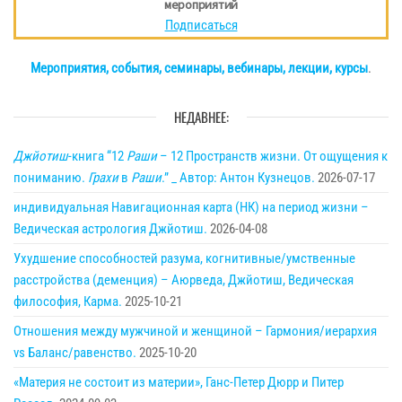
мероприятий
Подписаться
Мероприятия, события, семинары, вебинары, лекции, курсы
.
НЕДАВНЕЕ:
Джйотиш
-книга “12
Раши
– 12 Пространств жизни. От ощущения к
пониманию.
Грахи
в
Раши
.” _ Автор: Антон Кузнецов.
2026-07-17
индивидуальная Навигационная карта (НК) на период жизни –
Ведическая астрология Джйотиш.
2026-04-08
Ухудшение способностей разума, когнитивные/умственные
расстройства (деменция) – Аюрведа, Джйотиш, Ведическая
философия, Карма.
2025-10-21
Отношения между мужчиной и женщиной – Гармония/иерархия
vs Баланс/равенство.
2025-10-20
«Материя не состоит из материи», Ганс-Петер Дюрр и Питер