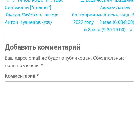
9 “типов кофе” и 9
Грах
—
☲ Ведический праздник
по
Сил жизни [“планет”].
Акшая-Тритья
–
записям
Тантра-Джйотиш
. автор:
благоприятный день года. В
Антон Кузнецов
2022 году – 2 мая (6:00-8:00)
{#39}
и 3 мая (9:30-15:00).
Добавить комментарий
Ваш адрес email не будет опубликован.
Обязательные
поля помечены
*
Комментарий
*