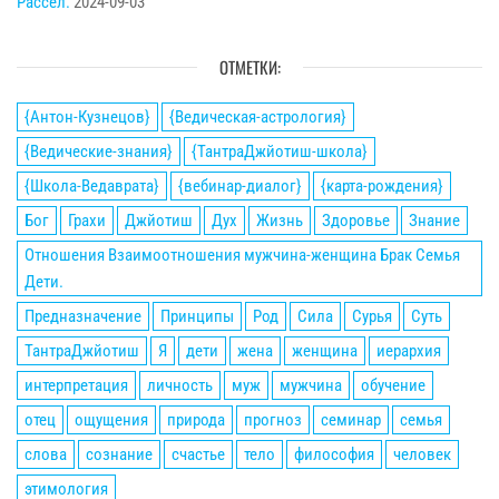
Рассел.
2024-09-03
ОТМЕТКИ:
{Антон-Кузнецов}
{Ведическая-астрология}
{Ведические-знания}
{ТантраДжйотиш-школа}
{Школа-Ведаврата}
{вебинар-диалог}
{карта-рождения}
Бог
Грахи
Джйотиш
Дух
Жизнь
Здоровье
Знание
Отношения Взаимоотношения мужчина-женщина Брак Семья
Дети.
Предназначение
Принципы
Род
Сила
Сурья
Суть
ТантраДжйотиш
Я
дети
жена
женщина
иерархия
интерпретация
личность
муж
мужчина
обучение
отец
ощущения
природа
прогноз
семинар
семья
слова
сознание
счастье
тело
философия
человек
этимология