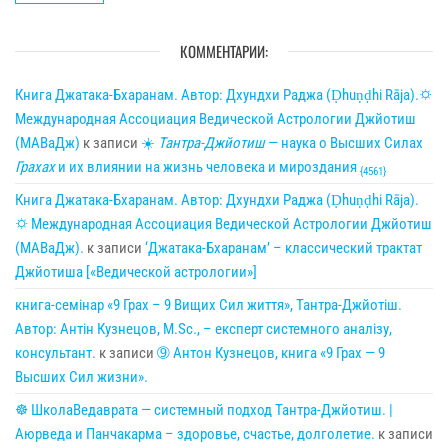
КОММЕНТАРИИ:
Книга Джатака-Бхаранам. Автор: Дхундхи Раджа (Ḍhuṇḍhi Rāja).🌣
Международная Ассоциация Ведической Астрологии Джйотиш
(МАВаДж)
к записи
☀
Тантра-Джйотиш
— наука о Высших Силах
Грахах
и их влиянии на жизнь человека и мироздания
{4561}
Книга Джатака-Бхаранам. Автор: Дхундхи Раджа (Ḍhuṇḍhi Rāja).
🌣 Международная Ассоциация Ведической Астрологии Джйотиш
(МАВаДж).
к записи
‘Джатака-Бхаранам’ – классический трактат
Джйотиша [«Ведической астрологии»]
книга-семінар «9 Грах – 9 Вищих Сил життя», Тантра-Джйотіш.
Автор: Антін Кузнецов, M.Sc., – експерт системного аналізу,
консультант.
к записи
➈ Антон Кузнецов, книга «9 Грах — 9
Высших Сил жизни».
☸ ШколаВедаврата — системный подход Тантра-Джйотиш. |
Аюрведа и Панчакарма – здоровье, счастье, долголетие.
к записи