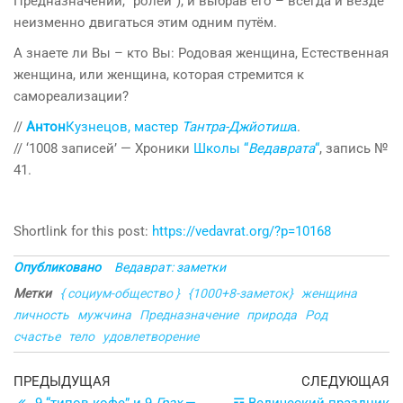
Предназначений, “ролей”), и выбрав его – всегда и везде
неизменно двигаться этим одним путём.
А знаете ли Вы – кто Вы: Родовая женщина, Естественная
женщина, или женщина, которая стремится к
самореализации?
//
Антон
Кузнецов, мастер
Тантра-Джйотиш
а
.
// ‘1008 записей’ — Хроники
Школы “
Ведаврата
“
, запись №
41.
Shortlink for this post:
https://vedavrat.org/?p=10168
Опубликовано
Ведаврат: заметки
Метки
{ социум-общество }
{1000+8-заметок}
женщина
личность
мужчина
Предназначение
природа
Род
счастье
тело
удовлетворение
Навигация
Предыдущая
С
ПРЕДЫДУЩАЯ
СЛЕДУЮЩАЯ
запись
з