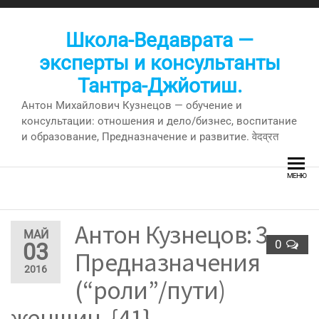
Перейти
к
Школа-Ведаврата —
содержимому
эксперты и консультанты
Тантра-Джйотиш.
Антон Михайлович Кузнецов — обучение и
консультации: отношения и дело/бизнес, воспитание
и образование, Предназначение и развитие. वेदव्रत
МЕНЮ
Антон Кузнецов: 3
МАЙ
0
03
Предназначения
2016
(“роли”/пути)
женщин. {41}