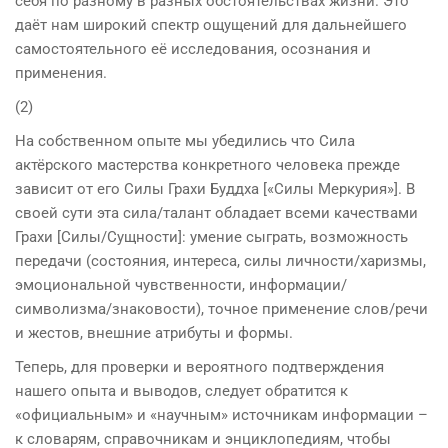
себя по разному в разных обстоятельствах жизни. Это
даёт нам широкий спектр ощущений для дальнейшего
самостоятельного её исследования, осознания и
применения.
(2)
На собственном опыте мы убедились что Сила
актёрского мастерства конкретного человека прежде
зависит от его Силы Грахи Буддха [«Силы Меркурия»]. В
своей сути эта сила/талант обладает всеми качествами
Грахи [Силы/Сущности]: умение сыграть, возможность
передачи (состояния, интереса, силы личности/харизмы,
эмоциональной чувственности, информации/
символизма/знаковости), точное применение слов/речи
и жестов, внешние атрибуты и формы.
Теперь, для проверки и вероятного подтверждения
нашего опыта и выводов, следует обратится к
«официальным» и «научным» источникам информации –
к словарям, справочникам и энциклопедиям, чтобы