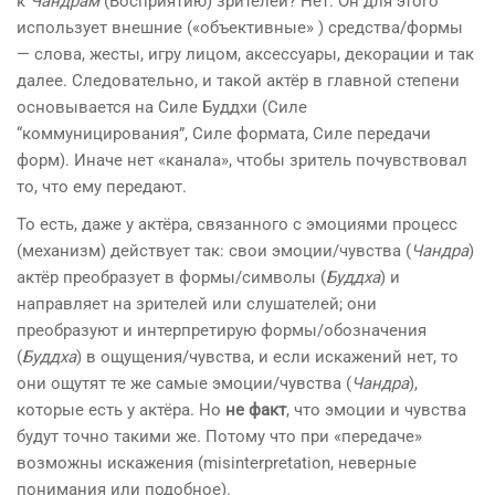
к
Чандрам
(Восприятию) зрителей? Нет. Он для этого
использует внешние («объективные» ) средства/формы
— слова, жесты, игру лицом, аксессуары, декорации и так
далее. Следовательно, и такой актёр в главной степени
основывается на Силе Буддхи (Силе
“коммуницирования”, Силе формата, Силе передачи
форм). Иначе нет «канала», чтобы зритель почувствовал
то, что ему передают.
То есть, даже у актёра, связанного с эмоциями процесс
(механизм) действует так: свои эмоции/чувства (
Чандра
)
актёр преобразует в формы/символы (
Буддха
) и
направляет на зрителей или слушателей; они
преобразуют и интерпретирую формы/обозначения
(
Буддха
) в ощущения/чувства, и если искажений нет, то
они ощутят те же самые эмоции/чувства (
Чандра
),
которые есть у актёра. Но
не факт
, что эмоции и чувства
будут точно такими же. Потому что при «передаче»
возможны искажения (misinterpretation, неверные
понимания или подобное).