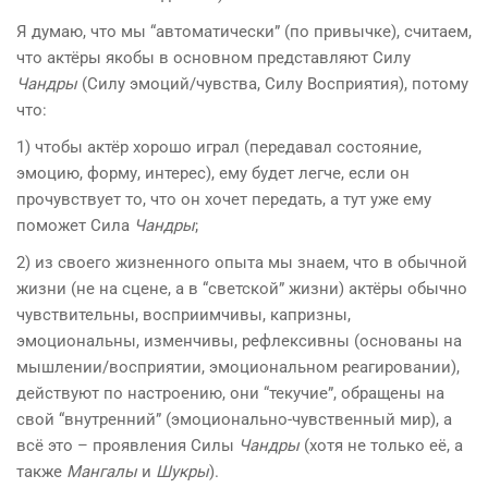
Я думаю, что мы “автоматически” (по привычке), считаем,
что актёры якобы в основном представляют Силу
Чандр
ы
(Силу эмоций/чувства, Силу Восприятия), потому
что:
1) чтобы актёр хорошо играл (передавал состояние,
эмоцию, форму, интерес), ему будет легче, если он
прочувствует то, что он хочет передать, а тут уже ему
поможет Сила
Чандры
;
2) из своего жизненного опыта мы знаем, что в обычной
жизни (не на сцене, а в “светской” жизни) актёры обычно
чувствительны, восприимчивы, капризны,
эмоциональны, изменчивы, рефлексивны (основаны на
мышлении/восприятии, эмоциональном реагировании),
действуют по настроению, они “текучие”, обращены на
свой “внутренний” (эмоционально-чувственный мир), а
всё это – проявления Силы
Чандры
(хотя не только её, а
также
Мангалы
и
Шукры
).