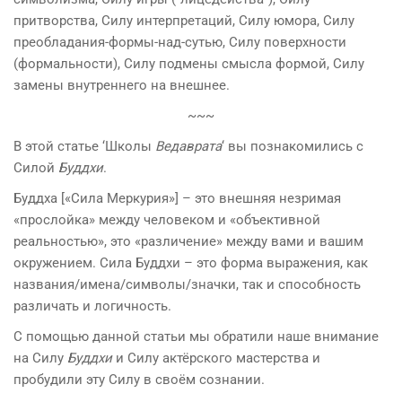
притворства, Силу интерпретаций, Силу юмора, Силу
преобладания-формы-над-сутью, Силу поверхности
(формальности), Силу подмены смысла формой, Силу
замены внутреннего на внешнее.
~~~
В этой статье ‘Школы
Ведаврата
‘ вы познакомились с
Силой
Буддх
и
.
Буддха [«Сила Меркурия»] – это внешняя незримая
«прослойка» между человеком и «объективной
реальностью», это «различение» между вами и вашим
окружением. Сила Буддхи – это форма выражения, как
названия/имена/символы/значки, так и способность
различать и логичность.
С помощью данной статьи мы обратили наше внимание
на Силу
Буддхи
и Силу актёрского мастерства и
пробудили эту Силу в своём сознании.