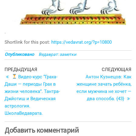
.
Shortlink for this post:
https://vedavrat.org/?p=10800
Опубликовано
Ведаврат: заметки
Навигация
Предыдущая
С
ПРЕДЫДУЩАЯ
СЛЕДУЮЩАЯ
запись
з
Видео-курс “Граха-
Антон Кузнецов: Как
по
Даши — периоды Грах в
женщине зачать ребёнка,
записям
жизни человека”. Тантра-
если мужчина не хочет —
Джйотиш и Ведическая
два способа. {43}
астрология.
ШколаВедаврата.
Добавить комментарий