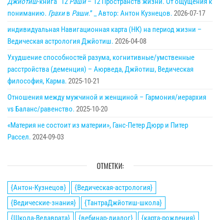
Джйотиш
-книга “12
Раши
– 12 Пространств жизни. От ощущения к
пониманию.
Грахи
в
Раши
.” _ Автор: Антон Кузнецов.
2026-07-17
индивидуальная Навигационная карта (НК) на период жизни –
Ведическая астрология Джйотиш.
2026-04-08
Ухудшение способностей разума, когнитивные/умственные
расстройства (деменция) – Аюрведа, Джйотиш, Ведическая
философия, Карма.
2025-10-21
Отношения между мужчиной и женщиной – Гармония/иерархия
vs Баланс/равенство.
2025-10-20
«Материя не состоит из материи», Ганс-Петер Дюрр и Питер
Рассел.
2024-09-03
ОТМЕТКИ:
{Антон-Кузнецов}
{Ведическая-астрология}
{Ведические-знания}
{ТантраДжйотиш-школа}
{Школа-Ведаврата}
{вебинар-диалог}
{карта-рождения}