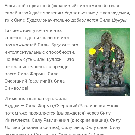
Если актёр приятный («красивый» или «милый») или
своей игрой даёт зрителям Удовольствие / Наслаждения,
то к Силе
Буддх
и
значительно добавляется Сила
Шукры
.
Так же стоит уточнить что,
конечно, одно из качеств или
возможностей Силы
Буддхи
– это
интеллектуальные способности.
Но ведь суть Силы Буддхи – это
не сила интеллекта, а прежде
всего Сила Формы, Сила
Очертаний (различий), Сила
Символов!
И именно главная суть Силы
Буддхи — Сила Формы/Очертаний/Различения — как
потом уже проявляется (выражается) через Силу
Интеллекта, Силу Различения (дискриминации), Силу
Логики (анализ и синтез), Силу речи, Силу слов, Силу
символизма, Силу игры (“лицедейства”), Силу