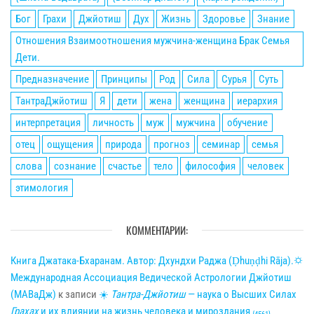
Бог
Грахи
Джйотиш
Дух
Жизнь
Здоровье
Знание
Отношения Взаимоотношения мужчина-женщина Брак Семья
Дети.
Предназначение
Принципы
Род
Сила
Сурья
Суть
ТантраДжйотиш
Я
дети
жена
женщина
иерархия
интерпретация
личность
муж
мужчина
обучение
отец
ощущения
природа
прогноз
семинар
семья
слова
сознание
счастье
тело
философия
человек
этимология
КОММЕНТАРИИ:
Книга Джатака-Бхаранам. Автор: Дхундхи Раджа (Ḍhuṇḍhi Rāja).🌣
Международная Ассоциация Ведической Астрологии Джйотиш
(МАВаДж)
к записи
☀
Тантра-Джйотиш
— наука о Высших Силах
Грахах
и их влиянии на жизнь человека и мироздания