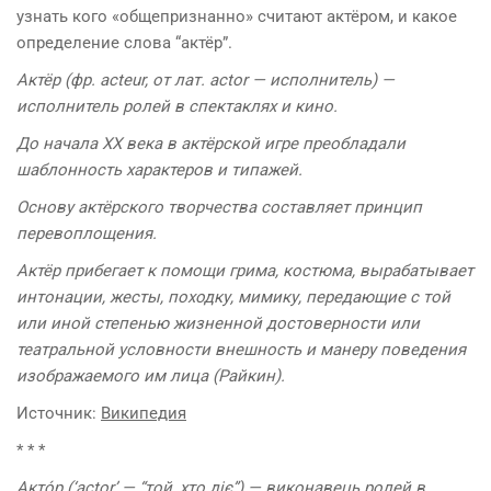
узнать кого «общепризнанно» считают актёром, и какое
определение слова “актёр”.
Актёр (фр. acteur, от лат. actor — исполнитель) —
исполнитель ролей в спектаклях и кино.
До начала XX века в актёрской игре преобладали
шаблонность характеров и типажей.
Основу актёрского творчества составляет принцип
перевоплощения.
Актёр прибегает к помощи грима, костюма, вырабатывает
интонации, жесты, походку, мимику, передающие с той
или иной степенью жизненной достоверности или
театральной условности внешность и манеру поведения
изображаемого им лица (Райкин).
Источник:
Википедия
* * *
Акто́р (‘actor’ — “той, хто діє”) — виконавець ролей в