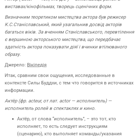
виставах/кінофільмах, творець сценічних форм.
Визначним теоретиком мистецтва актора був режисер
К.С.Станіславський, який узагальнив досвід акторів
багатьох віків. За вченням Станіславського, перевтілення
є вершиною акторського мистецтва, що передбачає
здатність актора показувати діяї і вчинки втілюваного
образу.
Джерело:
Вікіпедія
Итак, сравним свои ощущения, исследованные в
контексте Силы Буддхи, с тем что говорится в источниках
информации.
Актёр (фр. acteur, от лат. actor — исполнитель) —
исполнитель ролей в спектаклях и кино.
Актёр, от слова “исполнитель”, – это тот, кто
исполняет, то есть следует инструкциям
(сценарию), кто выполняет команды/указания