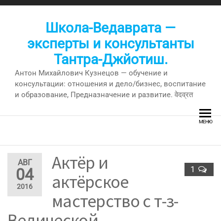
Перейти
к
Школа-Ведаврата —
содержимому
эксперты и консультанты
Тантра-Джйотиш.
Антон Михайлович Кузнецов — обучение и
консультации: отношения и дело/бизнес, воспитание
и образование, Предназначение и развитие. वेदव्रत
МЕНЮ
Актёр и
АВГ
1
04
актёрское
2016
мастерство с т-з-
Ведической