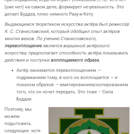
(уже нет) на самом деле, формирует не-реальность. Это
делает Буддха, плюс немного Раху-и-Кету.
Выдающимся теоретиком искусства актёра был режиссёр
К. С. Станиславский, который обобщил опыт актёров
многих веков. По учению Станиславского,
перевоплощение
является вершиной актёрского
искусства, предполагает способность актёра показывать
действия и поступки
воплощаемого образа
.
Актёр занимается перевоплощением
—
подражанием тому, в кого он воплощается
—
и
показом образов
—
имитированием/копированием
того, что он хочет передать. Это тоже – Сила
Буддхи.
Поэтому, мы
можем
подытожить
следующее: хотя