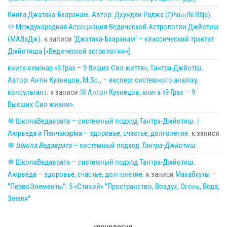
{4561}
Книга Джатака-Бхаранам. Автор: Дхундхи Раджа (Ḍhuṇḍhi Rāja).
🌣 Международная Ассоциация Ведической Астрологии Джйотиш
(МАВаДж).
к записи
‘Джатака-Бхаранам’ – классический трактат
Джйотиша [«Ведической астрологии»]
книга-семінар «9 Грах – 9 Вищих Сил життя», Тантра-Джйотіш.
Автор: Антін Кузнецов, M.Sc., – експерт системного аналізу,
консультант.
к записи
➈ Антон Кузнецов, книга «9 Грах — 9
Высших Сил жизни».
☸ ШколаВедаврата — системный подход Тантра-Джйотиш. |
Аюрведа и Панчакарма – здоровье, счастье, долголетие.
к записи
☸
Школа Ведаврата
— системный подход
Тантра-Джйотиш
.
☸ ШколаВедаврата — системный подход Тантра-Джйотиш.
Аюрведа – здоровье, счастье, долголетие.
к записи
Махабхуты —
“ПервоЭлементы”: 5 «Стихий» “Пространство, Воздух, Огонь, Вода,
Земля”