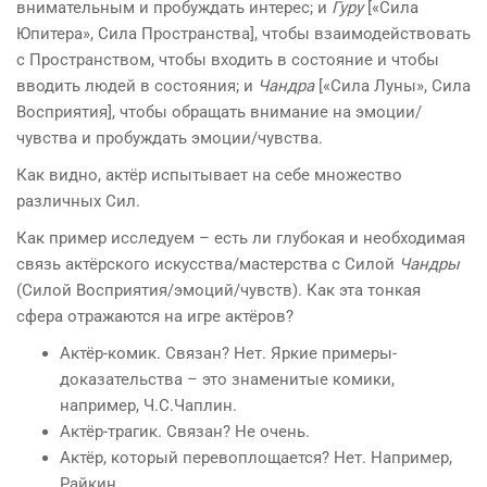
внимательным и пробуждать интерес; и
Гуру
[«Сила
Юпитера», Сила Пространства], чтобы взаимодействовать
с Пространством, чтобы входить в состояние и чтобы
вводить людей в состояния; и
Чандр
а
[«Сила Луны», Сила
Восприятия], чтобы обращать внимание на эмоции/
чувства и пробуждать эмоции/чувства.
Как видно, актёр испытывает на себе множество
различных Сил.
Как пример исследуем – есть ли глубокая и необходимая
связь актёрского искусства/мастерства с Силой
Чандр
ы
(Силой Восприятия/эмоций/чувств). Как эта тонкая
сфера отражаются на игре актёров?
Актёр-комик. Связан? Нет. Яркие примеры-
доказательства – это знаменитые комики,
например, Ч.С.Чаплин.
Актёр-трагик. Связан? Не очень.
Актёр, который перевоплощается? Нет. Например,
Райкин.