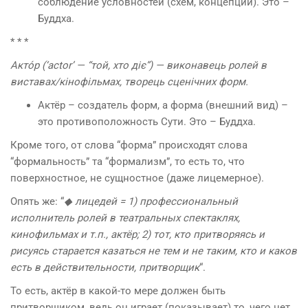
соблюдение условностей (схем, концепций). Это –
Буддха.
* * *
Акто́р (‘actor’ — “той, хто діє”) — виконавець ролей в
виставах/кінофільмах, творець сценічних форм.
Актёр – создатель форм, а форма (внешний вид) –
это противоположность Сути. Это – Буддха.
Кроме того, от слова “форма” происходят слова
“формальность” та “формализм”, то есть то, что
поверхностное, не сущностное (даже лицемерное).
Опять же: “
◆ лицедей = 1) профессиональный
исполнитель ролей в театральных спектаклях,
кинофильмах и т.п., актёр; 2) тот, кто притворяясь и
рисуясь старается казаться не тем и не таким, кто и каков
есть в действительности, притворщик
“.
То есть, актёр в какой-то мере должен быть
притворщиком, ведь он играет (показывает) то, чего нет