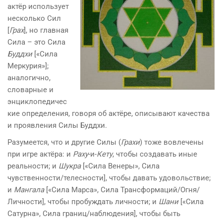
актёр использует
несколько Сил
[
Грах
], но главная
Сила – это Сила
Буддх
и
[«Сила
Меркурия»];
аналогично,
словарные и
энциклопедичес
кие определения, говоря об актёре, описывают качества
и проявления Силы Буддхи.
Разумеется, что и другие Силы (
Грахи
) тоже вовлечены
при игре актёра: и
Раху
-и-
Кету
, чтобы создавать иные
реальности; и
Шукра
[«Сила Венеры», Сила
чувственности/телесности], чтобы давать удовольствие;
и
Мангала
[«Сила Марса», Сила Трансформаций/Огня/
Личности], чтобы пробуждать личности; и
Шани
[«Сила
Сатурна», Сила границ/наблюдения], чтобы быть