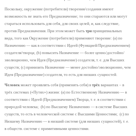
Поскольку, окружение (потребители) творения/создания имеют
возможность не знать его Предназначение; то они стараются или могут
стараться использовать для себя, для своих целей, и, как следствие,
против Предназначения.
При этом может быть
три
принципиальных
вида, того как Окружение (потребители) применяют творение: (
a) по
Назначению — как в соответствии с Идеей (Функцией/Предназначением)
создателя/творца; (
b) повысить Назначение — более ценно/достойно/
эволюционно, чем Идея (Предназначение) создателя, т. е. для Высших
существ; (
c) принизить Назначение — менее достойно/эволюционно, чем
Идея (Предназначение) создателя, то есть для низших сущностей.
Человек
может проявлять себя (применять себя) в
трёх
вариантах – в
трёх системах («Путях») жизни:
(a) по Естественному Назначению — в
соответствии с Идеей (Предназначением) Творца, т. е. в соответствии с
природой человека;
(b) по Высшему Назначению — в системе Высших
существ, то есть в человеческой системе с Высшими Ценностями;
(c) по
Низшему Назначению — в низший системе (для низших сущностей), т. е.
в обществ. системе с примитивными ценностями.