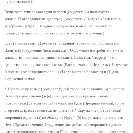
нужно выполнять.
Вещь/открытие создал один человек (создатель), а пользуются
многие.
При создании вещи есть: (1) создатель, (2) идея и (3) материя/
материалы. {Идея → к одному создателю; и он её воплощает, т.е.
реализует в материи, привлекая/беря что-то из окружения.}
Есть (1) создатель, (2) результат создания/творения (воплощения его
Идеи) и (3) окружение (пользователи) .
Окружение (потребители) – это
множественное явление (многоначалие,).
Создатель (Творец) – это
единственное и целостное явление (Единоначалие и Иерархия).
Результат
(«польза») от создания/творения (1) для мастера/создателя и (3) для
окружения разные.
* Творец/создатель (а) обладает Идеей творения/создания, (б) знает его
Цель (Предназначение) и (в) знает для кого она предназначена
(потребителя) ; а если творение – против Цели (Предназначении), то он
огорчается (расстраивается, не приятно).
* Окружение (потребители)
творения/создания (а) не обладают Идеей; (б) могут знать или не знать
Цель (Предназначение).
Окружение (потребители) творения/создания
имеют возможность не знать его Предназначение; причина – невежество.