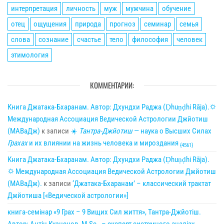
интерпретация
личность
муж
мужчина
обучение
отец
ощущения
природа
прогноз
семинар
семья
слова
сознание
счастье
тело
философия
человек
этимология
КОММЕНТАРИИ:
Книга Джатака-Бхаранам. Автор: Дхундхи Раджа (Ḍhuṇḍhi Rāja).🌣
Международная Ассоциация Ведической Астрологии Джйотиш
(МАВаДж)
к записи
☀
Тантра-Джйотиш
— наука о Высших Силах
Грахах
и их влиянии на жизнь человека и мироздания
{4561}
Книга Джатака-Бхаранам. Автор: Дхундхи Раджа (Ḍhuṇḍhi Rāja).
🌣 Международная Ассоциация Ведической Астрологии Джйотиш
(МАВаДж).
к записи
‘Джатака-Бхаранам’ – классический трактат
Джйотиша [«Ведической астрологии»]
книга-семінар «9 Грах – 9 Вищих Сил життя», Тантра-Джйотіш.
Автор: Антін Кузнецов, M.Sc., – експерт системного аналізу,