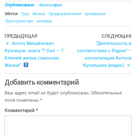
Опубликовано
Философия
Метки
Гуру
Жизнь
Предназначение
призвание
Пространство
человек
Навигация
Предыдущая
С
ПРЕДЫДУЩАЯ
СЛЕДУЮЩАЯ
запись
з
Антон Михайлович
“Деятельность в
по
Кузнецов: книга “7 Сил — 7
соответствии с Родом” –
записям
Ключей жизни (законов)
консультация Антона
Жизни”.
Кузнецова (видео)
Добавить комментарий
Ваш адрес email не будет опубликован.
Обязательные
поля помечены
*
Комментарий
*