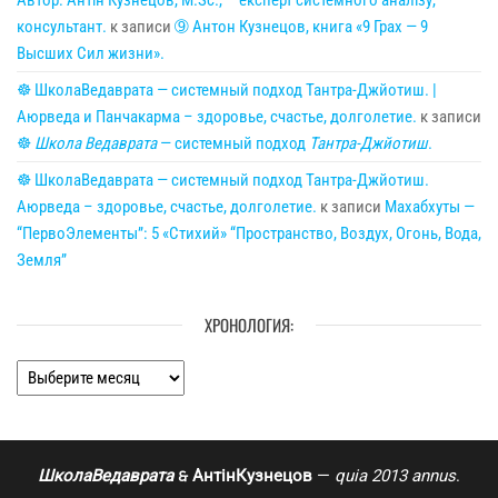
консультант.
к записи
➈ Антон Кузнецов, книга «9 Грах — 9
Высших Сил жизни».
☸ ШколаВедаврата — системный подход Тантра-Джйотиш. |
Аюрведа и Панчакарма – здоровье, счастье, долголетие.
к записи
☸
Школа Ведаврата
— системный подход
Тантра-Джйотиш
.
☸ ШколаВедаврата — системный подход Тантра-Джйотиш.
Аюрведа – здоровье, счастье, долголетие.
к записи
Махабхуты —
“ПервоЭлементы”: 5 «Стихий» “Пространство, Воздух, Огонь, Вода,
Земля”
ХРОНОЛОГИЯ:
Хронология:
ШколаВедаврата
АнтінКузнецов
—
quia 2013 annus
.
🙲