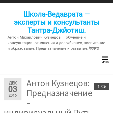
Перейти
к
Школа-Ведаврата —
содержимому
эксперты и консультанты
Тантра-Джйотиш.
Антон Михайлович Кузнецов — обучение и
консультации: отношения и дело/бизнес, воспитание
и образование, Предназначение и развитие. वेदव्रत
МЕНЮ
Антон Кузнецов:
ДЕК
1
03
Предназначение
2016
–
индивидуальный Путь