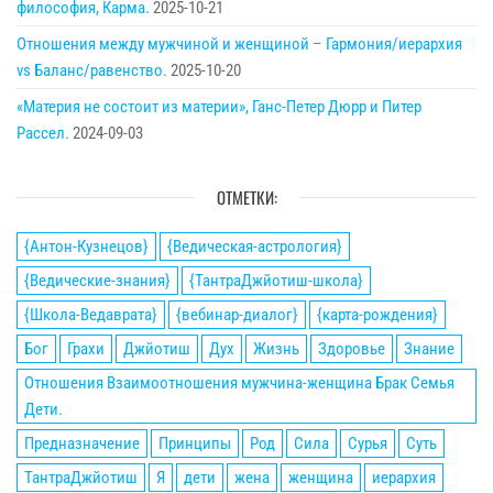
философия, Карма.
2025-10-21
Отношения между мужчиной и женщиной – Гармония/иерархия
vs Баланс/равенство.
2025-10-20
«Материя не состоит из материи», Ганс-Петер Дюрр и Питер
Рассел.
2024-09-03
ОТМЕТКИ:
{Антон-Кузнецов}
{Ведическая-астрология}
{Ведические-знания}
{ТантраДжйотиш-школа}
{Школа-Ведаврата}
{вебинар-диалог}
{карта-рождения}
Бог
Грахи
Джйотиш
Дух
Жизнь
Здоровье
Знание
Отношения Взаимоотношения мужчина-женщина Брак Семья
Дети.
Предназначение
Принципы
Род
Сила
Сурья
Суть
ТантраДжйотиш
Я
дети
жена
женщина
иерархия