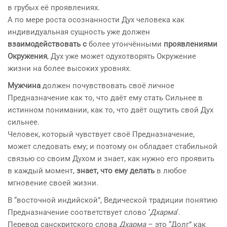
в грубых её проявлениях.
А по мере роста осознанности Дух человека как
индивидуальная сущность уже должен
взаимодействовать
с
более утончёнными
проявлениями
Окружения
, Дух уже может одухотворять Окружение
жизни на более высоких уровнях.
Мужчина
должен почувствовать своё личное
Предназначение как то, что даёт ему стать Сильнее в
истинном понимании, как то, что даёт ощутить свой Дух
сильнее.
Человек, который чувствует своё Предназначение,
может следовать ему; и поэтому он обладает стабильной
связью со своим Духом и знает, как нужно его проявить
в каждый момент,
знает, что ему делать
в любое
мгновение своей жизни.
В “восточной индийской”, Ведической традиции понятию
Предназначение соответствует слово ‘
Дхарма
‘.
Перевод санскритского слова
Дхарма
– это “Долг” как