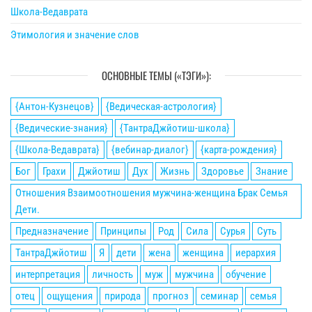
Школа-Ведаврата
Этимология и значение слов
ОСНОВНЫЕ ТЕМЫ («ТЭГИ»):
{Антон-Кузнецов}
{Ведическая-астрология}
{Ведические-знания}
{ТантраДжйотиш-школа}
{Школа-Ведаврата}
{вебинар-диалог}
{карта-рождения}
Бог
Грахи
Джйотиш
Дух
Жизнь
Здоровье
Знание
Отношения Взаимоотношения мужчина-женщина Брак Семья
Дети.
Предназначение
Принципы
Род
Сила
Сурья
Суть
ТантраДжйотиш
Я
дети
жена
женщина
иерархия
интерпретация
личность
муж
мужчина
обучение
отец
ощущения
природа
прогноз
семинар
семья