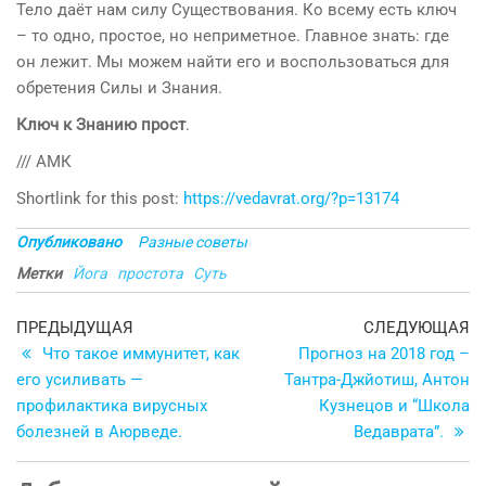
Тело даёт нам силу Существования. Ко всему есть ключ
– то одно, простое, но неприметное. Главное знать: где
он лежит. Мы можем найти его и воспользоваться для
обретения Силы и Знания.
Ключ к Знанию прост
.
/// АМК
Shortlink for this post:
https://vedavrat.org/?p=13174
Опубликовано
Разные советы
Метки
Йога
простота
Суть
Навигация
Предыдущая
С
ПРЕДЫДУЩАЯ
СЛЕДУЮЩАЯ
запись
з
Что такое иммунитет, как
Прогноз на 2018 год –
по
его усиливать —
Тантра-Джйотиш, Антон
записям
профилактика вирусных
Кузнецов и “Школа
болезней в Аюрведе.
Ведаврата”.