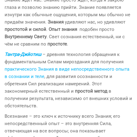
Знание ждёт нас. Знание просто ждёт, когда я закрою
глаза и позволю знанию прийти. Знание появляется
изнутри как обычные ощущения, которым мы обычно не
придаём значения.
Знания
удивляют нас, но удивляют
простотой и силой
.
Опыт знания
подобен просто
Внутреннему Свету
. Свет сознания естественный, ни с
чём не сравним по
простоте
.
Тантра-Джйотиш
– древняя технология обращения к
фундаментальным Силам мироздания для получения
практического Знания в виде непосредственного опыта
в сознании и теле
, для развития осознанности и
обретения Сил реализации намерений. Этот
закономерный естественный и
простой метод
в
получении результата, независимо от внешних условий и
обстоятельств.
Всезнание – это ключ к источнику всего Знания; его
непосредственный опыт – это внутренняя Сила,
отвечающая на все вопросы; она показывает