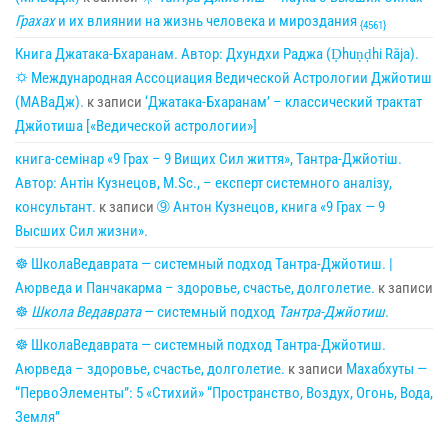
Грахах
и их влиянии на жизнь человека и мироздания
{4561}
Книга Джатака-Бхаранам. Автор: Дхундхи Раджа (Ḍhuṇḍhi Rāja).
🌣 Международная Ассоциация Ведической Астрологии Джйотиш
(МАВаДж).
к записи
‘Джатака-Бхаранам’ – классический трактат
Джйотиша [«Ведической астрологии»]
книга-семінар «9 Грах – 9 Вищих Сил життя», Тантра-Джйотіш.
Автор: Антін Кузнецов, M.Sc., – експерт системного аналізу,
консультант.
к записи
➈ Антон Кузнецов, книга «9 Грах — 9
Высших Сил жизни».
☸ ШколаВедаврата — системный подход Тантра-Джйотиш. |
Аюрведа и Панчакарма – здоровье, счастье, долголетие.
к записи
☸
Школа Ведаврата
— системный подход
Тантра-Джйотиш
.
☸ ШколаВедаврата — системный подход Тантра-Джйотиш.
Аюрведа – здоровье, счастье, долголетие.
к записи
Махабхуты —
“ПервоЭлементы”: 5 «Стихий» “Пространство, Воздух, Огонь, Вода,
Земля”