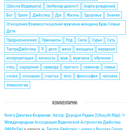
{Школа-Ведаврата}
{вебинар-диалог}
{карта-рождения}
Бог
Грахи
Джйотиш
Дух
Жизнь
Здоровье
Знание
Отношения Взаимоотношения мужчина-женщина Брак Семья
Дети.
Предназначение
Принципы
Род
Сила
Сурья
Суть
ТантраДжйотиш
Я
дети
жена
женщина
иерархия
интерпретация
личность
муж
мужчина
обучение
отец
ощущения
природа
прогноз
семинар
семья
слова
сознание
счастье
тело
философия
человек
этимология
КОММЕНТАРИИ:
Книга Джатака-Бхаранам. Автор: Дхундхи Раджа (Ḍhuṇḍhi Rāja).🌣
Международная Ассоциация Ведической Астрологии Джйотиш
(МАВаДж)
к записи
☀
Тантра-Джйотиш
— наука о Высших Силах