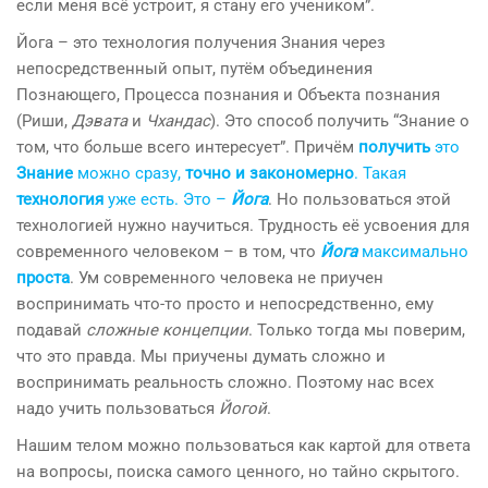
если меня всё устроит, я стану его учеником”.
Йога – это технология получения Знания через
непосредственный опыт, путём объединения
Познающего, Процесса познания и Объекта познания
(Риши,
Дэвата
и
Чхандас
). Это способ получить “Знание о
том, что больше всего интересует”. Причём
получить
это
Знание
можно сразу,
точно и закономерно
. Такая
технология
уже есть. Это –
Йога
. Но пользоваться этой
технологией нужно научиться. Трудность её усвоения для
современного человеком – в том, что
Йога
максимально
проста
. Ум современного человека не приучен
воспринимать что-то просто и непосредственно, ему
подавай
сложные концепции
. Только тогда мы поверим,
что это правда. Мы приучены думать сложно и
воспринимать реальность сложно. Поэтому нас всех
надо учить пользоваться
Йогой
.
Нашим телом можно пользоваться как картой для ответа
на вопросы, поиска самого ценного, но тайно скрытого.