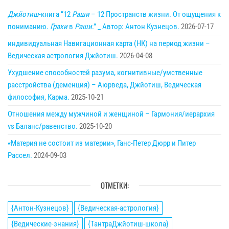
Джйотиш
-книга “12
Раши
– 12 Пространств жизни. От ощущения к
пониманию.
Грахи
в
Раши
.” _ Автор: Антон Кузнецов.
2026-07-17
индивидуальная Навигационная карта (НК) на период жизни –
Ведическая астрология Джйотиш.
2026-04-08
Ухудшение способностей разума, когнитивные/умственные
расстройства (деменция) – Аюрведа, Джйотиш, Ведическая
философия, Карма.
2025-10-21
Отношения между мужчиной и женщиной – Гармония/иерархия
vs Баланс/равенство.
2025-10-20
«Материя не состоит из материи», Ганс-Петер Дюрр и Питер
Рассел.
2024-09-03
ОТМЕТКИ:
{Антон-Кузнецов}
{Ведическая-астрология}
{Ведические-знания}
{ТантраДжйотиш-школа}