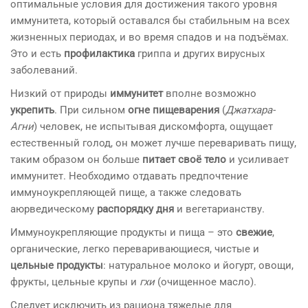
оптимальные условия для достижения такого уровня
иммунитета, который оставался бы стабильным на всех
жизненных периодах, и во время спадов и на подъёмах.
Это и есть
профилактика
гриппа и других вирусных
заболеваний.
Низкий от природы
иммунитет
вполне возможно
укрепить
. При сильном
огне пищеварения
(
Джатхара-
Агни
) человек, не испытывая дискомфорта, ощущает
естественный голод, он может лучше переваривать пищу,
таким образом он больше
питает своё тело
и усиливает
иммунитет. Необходимо отдавать предпочтение
иммуноукрепляющей пище, а также следовать
аюрведическому
распорядку дня
и вегетарианству.
Иммуноукрепляющие продукты и пища – это
свежие
,
органические, легко переваривающиеся, чистые и
цельные продукты
: натуральное молоко и йогурт, овощи,
фрукты, цельные крупы и
гхи
(очищенное масло).
Следует исключить из рациона тяжелые для