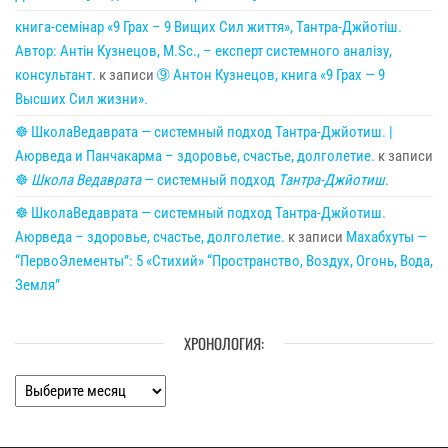
книга-семінар «9 Грах – 9 Вищих Сил життя», Тантра-Джйотіш.
Автор: Антін Кузнецов, M.Sc., – експерт системного аналізу,
консультант.
к записи
➈ Антон Кузнецов, книга «9 Грах — 9
Высших Сил жизни».
☸ ШколаВедаврата — системный подход Тантра-Джйотиш. |
Аюрведа и Панчакарма – здоровье, счастье, долголетие.
к записи
☸
Школа Ведаврата
— системный подход
Тантра-Джйотиш
.
☸ ШколаВедаврата — системный подход Тантра-Джйотиш.
Аюрведа – здоровье, счастье, долголетие.
к записи
Махабхуты —
“ПервоЭлементы”: 5 «Стихий» “Пространство, Воздух, Огонь, Вода,
Земля”
ХРОНОЛОГИЯ:
Хронология: