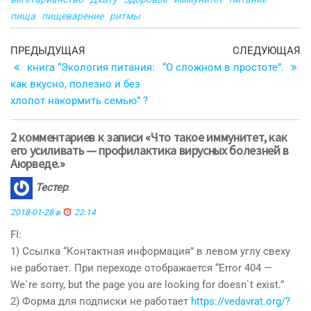
пища
пищеварение
ритмы
Навигация
Предыдущая
С
ПРЕДЫДУЩАЯ
СЛЕДУЮЩАЯ
запись
з
книга “Экология питания:
“О сложном в простоте”.
по
как вкусно, полезно и без
записям
хлопот накормить семью” ?
2 комментариев к записи «Что такое иммунитет, как
его усиливать — профилактика вирусных болезней в
Аюрведе.»
Тестер
:
2018-01-28 в
22:14
FI:
1) Ссылка “Контактная информация” в левом углу свеху
не работает. При переходе отображается “Error 404 —
We`re sorry, but the page you are looking for doesn`t exist.”
2) Форма для подписки не работает
https://vedavrat.org/?