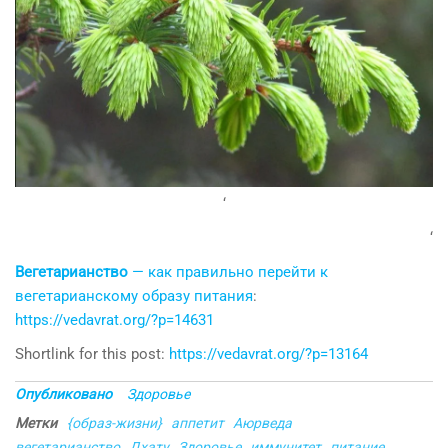
‘
‘
Вегетарианство
— как правильно перейти к
вегетарианскому образу питания
:
https://vedavrat.org/?p=14631
Shortlink for this post:
https://vedavrat.org/?p=13164
Опубликовано
Здоровье
Метки
{образ-жизни}
аппетит
Аюрведа
вегетарианство
Дхату
Здоровье
иммунитет
питание