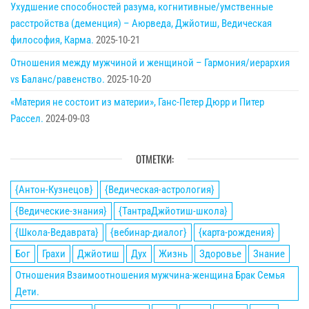
Ухудшение способностей разума, когнитивные/умственные
расстройства (деменция) – Аюрведа, Джйотиш, Ведическая
философия, Карма.
2025-10-21
Отношения между мужчиной и женщиной – Гармония/иерархия
vs Баланс/равенство.
2025-10-20
«Материя не состоит из материи», Ганс-Петер Дюрр и Питер
Рассел.
2024-09-03
ОТМЕТКИ:
{Антон-Кузнецов}
{Ведическая-астрология}
{Ведические-знания}
{ТантраДжйотиш-школа}
{Школа-Ведаврата}
{вебинар-диалог}
{карта-рождения}
Бог
Грахи
Джйотиш
Дух
Жизнь
Здоровье
Знание
Отношения Взаимоотношения мужчина-женщина Брак Семья
Дети.