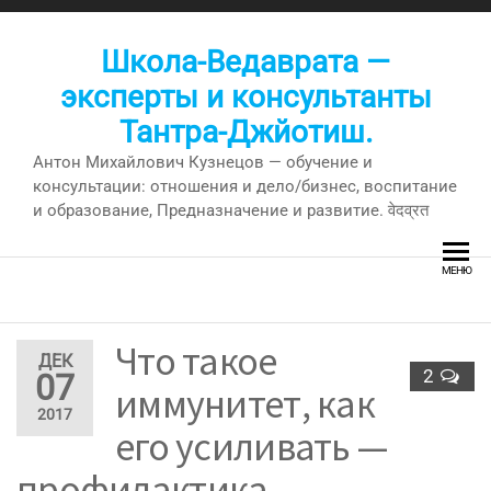
Перейти
к
Школа-Ведаврата —
содержимому
эксперты и консультанты
Тантра-Джйотиш.
Антон Михайлович Кузнецов — обучение и
консультации: отношения и дело/бизнес, воспитание
и образование, Предназначение и развитие. वेदव्रत
МЕНЮ
Что такое
ДЕК
2
07
иммунитет, как
2017
его усиливать —
профилактика