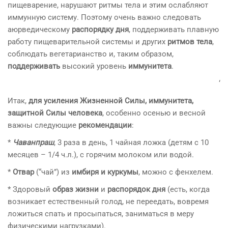
пищеварение, нарушают ритмы тела и этим ослабляют
иммунную систему. Поэтому очень важно следовать
аюрведическому
распорядку дня
, поддерживать плавную
работу пищеварительной системы и других
ритмов тела
,
соблюдать вегетарианство и, таким образом,
поддерживать
высокий уровень
иммунитета
.
‘
Итак,
для усиления Жизненной Силы, иммунитета,
защитной Силы человека
, особенно осенью и весной
важны следующие
рекомендации
:
*
Чаванпраш
, 3 раза в день, 1 чайная ложка (детям с 10
месяцев – 1/4 ч.л.), с горячим молоком или водой.
*
Отвар
(“чай”) из
имбиря и куркумы
, можно с фенхелем.
* Здоровый
образ жизни
и
распорядок дня
(есть, когда
возникает естественный голод, не переедать, вовремя
ложиться спать и просыпаться, заниматься в меру
физическими нагрузками).