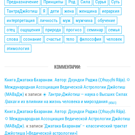
Предназначение
Принципы
Род
Сила
Сурья
Суть
ТантраДжйотиш
Я
дети
жена
женщина
иерархия
интерпретация
личность
муж
мужчина
обучение
отец
ощущения
природа
прогноз
семинар
семья
слова
сознание
счастье
тело
философия
человек
этимология
КОММЕНТАРИИ:
Книга Джатака-Бхаранам. Автор: Дхундхи Раджа (Ḍhuṇḍhi Rāja).🌣
Международная Ассоциация Ведической Астрологии Джйотиш
(МАВаДж)
к записи
☀
Тантра-Джйотиш
— наука о Высших Силах
Грахах
и их влиянии на жизнь человека и мироздания
{4561}
Книга Джатака-Бхаранам. Автор: Дхундхи Раджа (Ḍhuṇḍhi Rāja).
🌣 Международная Ассоциация Ведической Астрологии Джйотиш
(МАВаДж).
к записи
‘Джатака-Бхаранам’ – классический трактат
Джйотиша [«Ведической астрологии»]