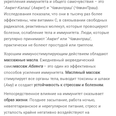
укрепления иммунитета и общего самочувствия – это
‘
Амрит-Калаш
‘ (
Амрит
) и ‘
Чаванпраш
‘ (
ЧяванПраш
).
Исследования показали, что они в тысячу раз более
эффективны, чем витамин С, в связывании свободных
радикалов, реактивных молекул, которые провоцируют
болезни, ослабление тела и иммунитета. Люди, которые
регулярно принимают ‘
Амрит
‘ или ‘
Чаванпраш
‘,
практически не болеют простудой или гриппом.
Хорошим иммуностимулирующим действием обладают
массажные масла
. Ежедневный аюрведический
само
массаж
Абхянга
– это один из эффективных
способов усиления иммунитета.
Масляный массаж
стимулирует все органы тела, выводит токсины и шлаки
(
Аму
) и создает
устойчивость к стрессам и болезням
.
Непосредственное влияние на иммунитет оказывает
образ жизни
. Позднее засыпание, работа ночью,
невегетарианское и нерегулярное питание, стресс и
усталость крайне негативно воздействуют на