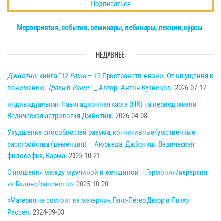
Подписаться
Мероприятия, события, семинары, вебинары, лекции, курсы
.
НЕДАВНЕЕ:
Джйотиш
-книга “12
Раши
– 12 Пространств жизни. От ощущения к
пониманию.
Грахи
в
Раши
.” _ Автор: Антон Кузнецов.
2026-07-17
индивидуальная Навигационная карта (НК) на период жизни –
Ведическая астрология Джйотиш.
2026-04-08
Ухудшение способностей разума, когнитивные/умственные
расстройства (деменция) – Аюрведа, Джйотиш, Ведическая
философия, Карма.
2025-10-21
Отношения между мужчиной и женщиной – Гармония/иерархия
vs Баланс/равенство.
2025-10-20
«Материя не состоит из материи», Ганс-Петер Дюрр и Питер
Рассел.
2024-09-03