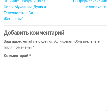
запись
з
книга “Разум и Воля –
12 Предназначений
по
Силы Мужчины, Душа и
человека
записям
Телесность – Силы
Женщины”
Добавить комментарий
Ваш адрес email не будет опубликован.
Обязательные
поля помечены
*
Комментарий
*