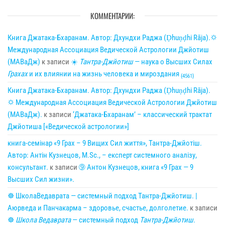
КОММЕНТАРИИ:
Книга Джатака-Бхаранам. Автор: Дхундхи Раджа (Ḍhuṇḍhi Rāja).🌣
Международная Ассоциация Ведической Астрологии Джйотиш
(МАВаДж)
к записи
☀
Тантра-Джйотиш
— наука о Высших Силах
Грахах
и их влиянии на жизнь человека и мироздания
{4561}
Книга Джатака-Бхаранам. Автор: Дхундхи Раджа (Ḍhuṇḍhi Rāja).
🌣 Международная Ассоциация Ведической Астрологии Джйотиш
(МАВаДж).
к записи
‘Джатака-Бхаранам’ – классический трактат
Джйотиша [«Ведической астрологии»]
книга-семінар «9 Грах – 9 Вищих Сил життя», Тантра-Джйотіш.
Автор: Антін Кузнецов, M.Sc., – експерт системного аналізу,
консультант.
к записи
➈ Антон Кузнецов, книга «9 Грах — 9
Высших Сил жизни».
☸ ШколаВедаврата — системный подход Тантра-Джйотиш. |
Аюрведа и Панчакарма – здоровье, счастье, долголетие.
к записи
☸
Школа Ведаврата
— системный подход
Тантра-Джйотиш
.