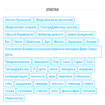
ОТМЕТКИ:
{Антон-Кузнецов}
{Ведическая-астрология}
{Ведические-знания}
{ТантраДжйотиш-школа}
{Школа-Ведаврата}
{вебинар-диалог}
{карта-рождения}
Бог
Грахи
Джйотиш
Дух
Жизнь
Здоровье
Знание
Отношения Взаимоотношения мужчина-женщина Брак Семья
Дети.
Предназначение
Принципы
Род
Сила
Сурья
Суть
ТантраДжйотиш
Я
дети
жена
женщина
иерархия
интерпретация
личность
муж
мужчина
обучение
отец
ощущения
природа
прогноз
семинар
семья
слова
сознание
счастье
тело
философия
человек
этимология