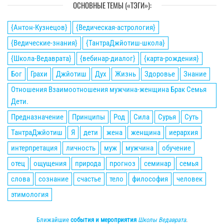
ОСНОВНЫЕ ТЕМЫ («ТЭГИ»):
{Антон-Кузнецов}
{Ведическая-астрология}
{Ведические-знания}
{ТантраДжйотиш-школа}
{Школа-Ведаврата}
{вебинар-диалог}
{карта-рождения}
Бог
Грахи
Джйотиш
Дух
Жизнь
Здоровье
Знание
Отношения Взаимоотношения мужчина-женщина Брак Семья
Дети.
Предназначение
Принципы
Род
Сила
Сурья
Суть
ТантраДжйотиш
Я
дети
жена
женщина
иерархия
интерпретация
личность
муж
мужчина
обучение
отец
ощущения
природа
прогноз
семинар
семья
слова
сознание
счастье
тело
философия
человек
этимология
Ближайшие
события и мероприятия
Школы Ведаврата
.