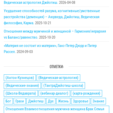
Ведическая астрология Джйотиш.
2026-04-08
Ухудшение способностей разума, когнитивные/умственные
расстройства (деменция) – Аюрведа, Джйотиш, Ведическая
философия, Карма.
2025-10-21
Отношения между мужчиной и женщиной – Гармония/иерархия
vs Баланс/равенство.
2025-10-20
«Материя не состоит из материи», Ганс-Петер Дюрр и Питер
Рассел.
2024-09-03
ОТМЕТКИ:
{Антон-Кузнецов}
{Ведическая-астрология}
{Ведические-знания}
{ТантраДжйотиш-школа}
{Школа-Ведаврата}
{вебинар-диалог}
{карта-рождения}
Бог
Грахи
Джйотиш
Дух
Жизнь
Здоровье
Знание
Отношения Взаимоотношения мужчина-женщина Брак Семья