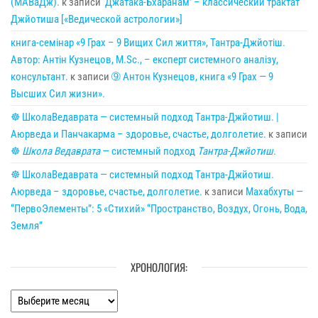
(МАВаДж).
к записи
‘Джатака-Бхаранам’ – классический трактат
Джйотиша [«Ведической астрологии»]
книга-семінар «9 Грах – 9 Вищих Сил життя», Тантра-Джйотіш.
Автор: Антін Кузнецов, M.Sc., – експерт системного аналізу,
консультант.
к записи
➈ Антон Кузнецов, книга «9 Грах — 9
Высших Сил жизни».
☸ ШколаВедаврата — системный подход Тантра-Джйотиш. |
Аюрведа и Панчакарма – здоровье, счастье, долголетие.
к записи
☸
Школа Ведаврата
— системный подход
Тантра-Джйотиш
.
☸ ШколаВедаврата — системный подход Тантра-Джйотиш.
Аюрведа – здоровье, счастье, долголетие.
к записи
Махабхуты —
“ПервоЭлементы”: 5 «Стихий» “Пространство, Воздух, Огонь, Вода,
Земля”
ХРОНОЛОГИЯ:
Хронология: