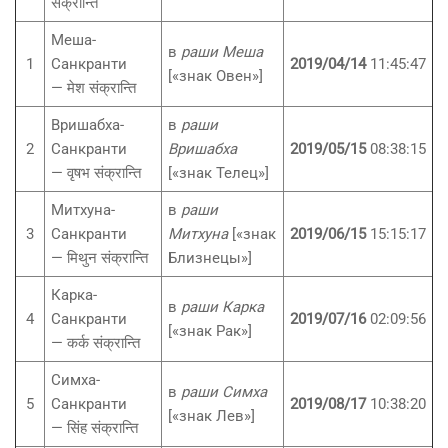
संक्रान्ति
Меша-
в
раши Меша
1
Санкранти
2019/04/14
11:45:47
[«знак Овен»]
— मेश संक्रान्ति
Вришабха-
в
раши
2
Санкранти
Вришабха
2019/05/15
08:38:15
— वृषभ संक्रान्ति
[«знак Телец»]
Митхуна-
в
раши
3
Санкранти
Митхуна
[«знак
2019/06/15
15:15:17
— मिथुन संक्रान्ति
Близнецы»]
Карка-
в
раши Карка
4
Санкранти
2019/07/16
02:09:56
[«знак Рак»]
— कर्क संक्रान्ति
Симха-
в
раши Симха
5
Санкранти
2019/08/17
10:38:20
[«знак Лев»]
— सिंह संक्रान्ति