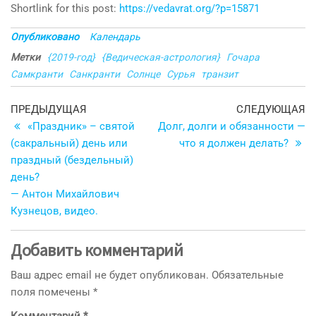
Shortlink for this post:
https://vedavrat.org/?p=15871
Опубликовано
Календарь
Метки
{2019-год}
{Ведическая-астрология}
Гочара
Самкранти
Санкранти
Солнце
Сурья
транзит
Навигация
Предыдущая
С
ПРЕДЫДУЩАЯ
СЛЕДУЮЩАЯ
запись
з
«Праздник» – святой
Долг, долги и обязанности —
по
(сакральный) день или
что я должен делать?
записям
праздный (бездельный)
день?
— Антон Михайлович
Кузнецов, видео.
Добавить комментарий
Ваш адрес email не будет опубликован.
Обязательные
поля помечены
*