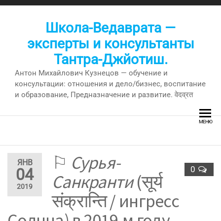
Перейти
к
Школа-Ведаврата —
содержимому
эксперты и консультанты
Тантра-Джйотиш.
Антон Михайлович Кузнецов — обучение и
консультации: отношения и дело/бизнес, воспитание
и образование, Предназначение и развитие. वेदव्रत
МЕНЮ
⚐
Сурья-
ЯНВ
0
04
Санкранти
(सूर्य
2019
संक्रान्ति / ингресс
Солнца) в 2019-м году —