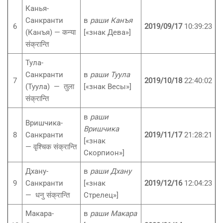
Канья-
Санкранти
в
раши Канъя
6
2019/09/17
10:39:23
(Канъя) — कन्या
[«знак Дева»]
संक्रान्ति
Тула-
Санкранти
в
раши Туула
7
2019/10/18
22:40:02
(Туула) — तुला
[«знак Весы»]
संक्रान्ति
в
раши
Вришчика-
Вришчика
8
Санкранти
2019/11/17
21:28:21
[«знак
— वृश्चिक संक्रान्ति
Скорпион»]
Дхану-
в
раши Дхану
9
Санкранти
[«знак
2019/12/16
12:04:23
— धनु संक्रान्ति
Стрелец»]
Макара-
в
раши Макара