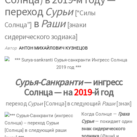
переход
Сурьи
[“Силы
в
Раши
Солнца”]
[знаки
сидерического зодиака]
Автор
АНТОН МИХАЙЛОВИЧ КУЗНЕЦОВ
Сурья-Санкранти
— ингресс
Солнца — на
2019
-й год
переход
Сурьи
[Солнца] в следующий
Раши
[знак]
Когда Солнце —
Граха
Сурья
— покидает один
знак сидерического
зодиака
(
Раши
) и