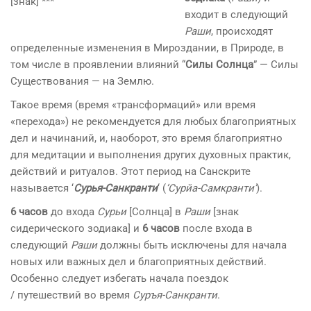
входит в следующий
Раши
, происходят
определенные изменения в Мироздании, в Природе, в
том числе в проявлении влияний “
Силы Солнца
” — Силы
Существования — на Землю.
Такое время (время «трансформаций» или время
«перехода») не рекомендуется для любых благоприятных
дел и начинаний, и, наоборот, это время благоприятно
для медитации и выполнения других духовных практик,
действий и ритуалов. Этот период на Санскрите
называется ‘
Сурья-Санкранти
‘ (
‘Сурйа-Самкранти’
).
6 часов
до входа
Сурьи
[Солнца] в
Раши
[знак
сидерического зодиака] и
6 часов
после входа в
следующий
Раши
должны быть исключены для начала
новых или важных дел и благоприятных действий.
Особенно следует избегать начала поездок
/ путешествий во время
Суръя-Санкранти
.