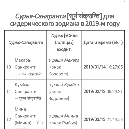
‘
Сурья-Санкранти
[सूर्य संक्रान्ति] для
сидерического зодиака в 2019-м году
Сурья
[«Сила
Сурья-Санкранти
Солнца»]
Дата и время
(EET)
входит:
Макара-
в
раши Макара
10
Санкранти
[«знак
2019/01/14
16:27:05
— मकर संक्रान्ति
Козерог»]
Кумбха-
в
раши Кумбха
11
Санкранти
[«знак
2019/02/13
05:24:21
— कुम्भ संक्रान्ति
Водолей»]
Мина-
Санкранти
в
раши Миина
12
2019/03/13
21:44:58
(Миина) — मीन
[«знак Рыбы»]