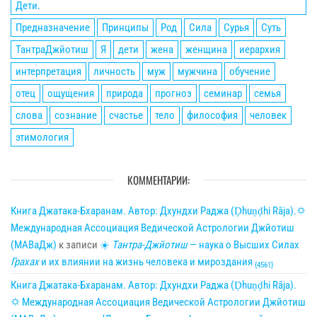
Дети.
Предназначение
Принципы
Род
Сила
Сурья
Суть
ТантраДжйотиш
Я
дети
жена
женщина
иерархия
интерпретация
личность
муж
мужчина
обучение
отец
ощущения
природа
прогноз
семинар
семья
слова
сознание
счастье
тело
философия
человек
этимология
КОММЕНТАРИИ:
Книга Джатака-Бхаранам. Автор: Дхундхи Раджа (Ḍhuṇḍhi Rāja).🌣
Международная Ассоциация Ведической Астрологии Джйотиш
(МАВаДж)
к записи
☀
Тантра-Джйотиш
— наука о Высших Силах
Грахах
и их влиянии на жизнь человека и мироздания
{4561}
Книга Джатака-Бхаранам. Автор: Дхундхи Раджа (Ḍhuṇḍhi Rāja).
🌣 Международная Ассоциация Ведической Астрологии Джйотиш