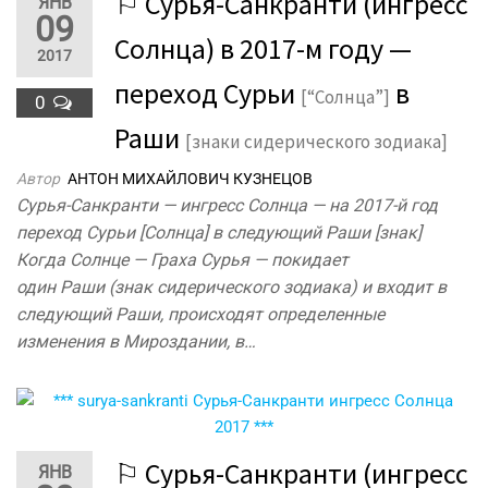
⚐ Сурья-Санкранти (ингресс
ЯНВ
09
Солнца) в 2017-м году —
2017
переход Сурьи
в
[“Солнца”]
0
Раши
[знаки сидерического зодиака]
Автор
АНТОН МИХАЙЛОВИЧ КУЗНЕЦОВ
Сурья-Санкранти — ингресс Солнца — на 2017-й год
переход Сурьи [Солнца] в следующий Раши [знак]
Когда Солнце — Граха Сурья — покидает
один Раши (знак сидерического зодиака) и входит в
следующий Раши, происходят определенные
изменения в Мироздании, в…
⚐ Сурья-Санкранти (ингресс
ЯНВ