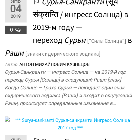
⚐
Сурья-Санкранти
(सूर्य
ЯНВ
04
संक्रान्ति / ингресс Солнца) в
2019
2019-м году —
0
переход
Сурьи
в
[“Силы Солнца”]
Раши
[знаки сидерического зодиака]
Автор
АНТОН МИХАЙЛОВИЧ КУЗНЕЦОВ
Сурья-Санкранти — ингресс Солнца — на 2019-й год
переход Сурьи [Солнца] в следующий Раши [знак]
Когда Солнце — Граха Сурья — покидает один знак
сидерического зодиака (Раши) и входит в следующий
Раши, происходят определенные изменения в…