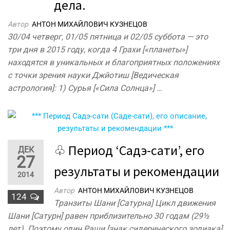
дела.
Автор
АНТОН МИХАЙЛОВИЧ КУЗНЕЦОВ
30/04 четверг, 01/05 пятница и 02/05 суббота — это
три дня в 2015 году, когда 4 Грахи [«планеты»]
находятся в уникальных и благоприятных положениях
с точки зрения науки Джйотиш [Ведическая
астрология]: 1) Сурья [«Сила Солнца»] …
♧ Период ‘Садэ-сати’, его
ДЕК
27
результаты и рекомендации
2014
Автор
АНТОН МИХАЙЛОВИЧ КУЗНЕЦОВ
124
Транзиты Шани [Сатурна] Цикл движения
Шани [Сатурн] равен приблизительно 30 годам (29½
лет). Поэтому один Раши [знак сидерического зодиака]