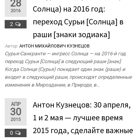
28
Солнца) на 2016 год:
2016
переход Сурьи [Солнца] в
2
раши [знаки зодиака]
Автор
АНТОН МИХАЙЛОВИЧ КУЗНЕЦОВ
Сурья-Санкранти — ингресс Солнца — на 2016-й год
переход Cурьи [Солнца] в следующий раши [знак]
Когда Солнце (Сурья) покидает один знак (раши) и
входит в следующий раши, происходят определенные
изменения в Мироздании, в Природе, в…
Антон Кузнецов: 30 апреля,
АПР
30
1 и 2 мая — лучшее время
2015
2015 года, сделайте важные
0