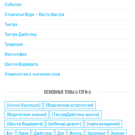
События
Стхапатья-Веда — Васту-Шастра
Тантра
Тантра-Джйотиш
Традиции
Философия
Школа-Ведаврата
Этимология и значение слов
ОСНОВНЫЕ ТЕМЫ («ТЭГИ»):
{Антон-Кузнецов}
{Ведическая-астрология}
{Ведические-знания}
{ТантраДжйотиш-школа}
{Школа-Ведаврата}
{вебинар-диалог}
{карта-рождения}
Бог
Грахи
Джйотиш
Дух
Жизнь
Здоровье
Знание