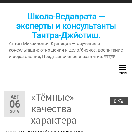
Перейти
к
Школа-Ведаврата —
содержимому
эксперты и консультанты
Тантра-Джйотиш.
Антон Михайлович Кузнецов — обучение и
консультации: отношения и дело/бизнес, воспитание
и образование, Предназначение и развитие. वेदव्रत
МЕНЮ
«Тёмные»
АВГ
0
06
качества
2019
характера