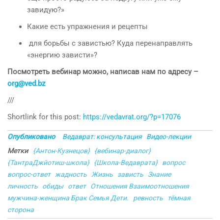
завидую?»
Какие есть упражнения и рецепты
для борьбы с завистью? Куда перенаправлять
«энергию зависти»?
Посмотреть вебинар можно, написав нам по адресу –
org@ved.bz
///
Shortlink for this post:
https://vedavrat.org/?p=17076
Опубликовано
Ведаврат: консультация
Видео-лекции
Метки
{Антон-Кузнецов}
{вебинар-диалог}
{ТантраДжйотиш-школа}
{Школа-Ведаврата}
вопрос
вопрос-ответ
жадность
Жизнь
зависть
Знание
личность
обиды
ответ
Отношения Взаимоотношения
мужчина-женщина Брак Семья Дети.
ревность
тёмная
сторона