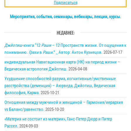
Подписаться
Мероприятия, события, семинары, вебинары, лекции, курсы
.
НЕДАВНЕЕ:
Джйотиш
-книга “12
Раши
– 12 Пространств жизни. От ощущения к
пониманию.
Грахи
в
Раши
.” _ Автор: Антон Кузнецов.
2026-07-17
индивидуальная Навигационная карта (НК) на период жизни –
Ведическая астрология Джйотиш.
2026-04-08
Ухудшение способностей разума, когнитивные/умственные
расстройства (деменция) – Аюрведа, Джйотиш, Ведическая
философия, Карма.
2025-10-21
Отношения между мужчиной и женщиной – Гармония/иерархия
vs Баланс/равенство.
2025-10-20
«Материя не состоит из материи», Ганс-Петер Дюрр и Питер
Рассел.
2024-09-03