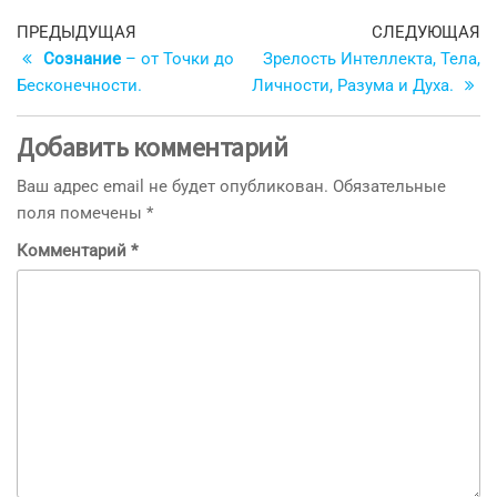
Навигация
Предыдущая
С
ПРЕДЫДУЩАЯ
СЛЕДУЮЩАЯ
запись
з
Сознание
– от Точки до
Зрелость Интеллекта, Тела,
по
Бесконечности.
Личности, Разума и Духа.
записям
Добавить комментарий
Ваш адрес email не будет опубликован.
Обязательные
поля помечены
*
Комментарий
*