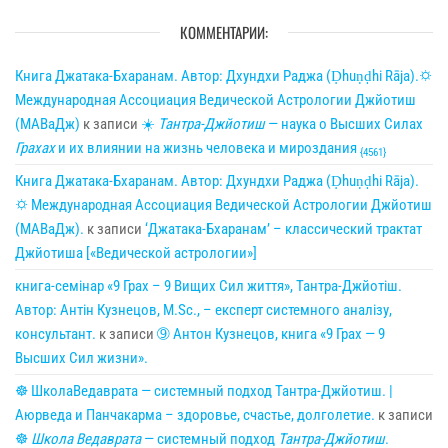
КОММЕНТАРИИ:
Книга Джатака-Бхаранам. Автор: Дхундхи Раджа (Ḍhuṇḍhi Rāja).🌣
Международная Ассоциация Ведической Астрологии Джйотиш
(МАВаДж)
к записи
☀
Тантра-Джйотиш
— наука о Высших Силах
Грахах
и их влиянии на жизнь человека и мироздания
{4561}
Книга Джатака-Бхаранам. Автор: Дхундхи Раджа (Ḍhuṇḍhi Rāja).
🌣 Международная Ассоциация Ведической Астрологии Джйотиш
(МАВаДж).
к записи
‘Джатака-Бхаранам’ – классический трактат
Джйотиша [«Ведической астрологии»]
книга-семінар «9 Грах – 9 Вищих Сил життя», Тантра-Джйотіш.
Автор: Антін Кузнецов, M.Sc., – експерт системного аналізу,
консультант.
к записи
➈ Антон Кузнецов, книга «9 Грах — 9
Высших Сил жизни».
☸ ШколаВедаврата — системный подход Тантра-Джйотиш. |
Аюрведа и Панчакарма – здоровье, счастье, долголетие.
к записи
☸
Школа Ведаврата
— системный подход
Тантра-Джйотиш
.