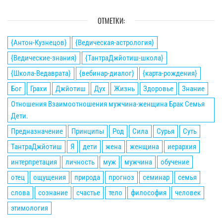
ОТМЕТКИ:
{Антон-Кузнецов}
{Ведическая-астрология}
{Ведические-знания}
{ТантраДжйотиш-школа}
{Школа-Ведаврата}
{вебинар-диалог}
{карта-рождения}
Бог
Грахи
Джйотиш
Дух
Жизнь
Здоровье
Знание
Отношения Взаимоотношения мужчина-женщина Брак Семья
Дети.
Предназначение
Принципы
Род
Сила
Сурья
Суть
ТантраДжйотиш
Я
дети
жена
женщина
иерархия
интерпретация
личность
муж
мужчина
обучение
отец
ощущения
природа
прогноз
семинар
семья
слова
сознание
счастье
тело
философия
человек
этимология