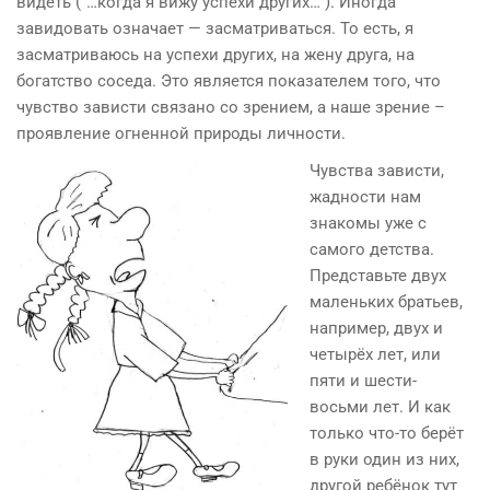
видеть (“…когда я вижу успехи других…”). Иногда
завидовать означает — засматриваться. То есть, я
засматриваюсь на успехи других, на жену друга, на
богатство соседа. Это является показателем того, что
чувство зависти связано со зрением, а наше зрение –
проявление огненной природы личности.
Чувства зависти,
жадности нам
знакомы уже с
самого детства.
Представьте двух
маленьких братьев,
например, двух и
четырёх лет, или
пяти и шести-
восьми лет. И как
только что-то берёт
в руки один из них,
другой ребёнок тут