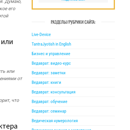
бя. Думаю,
кое его
этой
РАЗДЕЛЫ/РУБРИКИ САЙТА:
Live-Device
 или
TantraJyotish in English
Бизнес и управление
Ведаврат: видео-курс
сть или
Ведаврат: заметки
ениями от
Ведаврат: книги
Ведаврат: консультация
орит, что
Ведаврат: обучение
Ведаврат: семинар
Ведическая нумерология
ктера