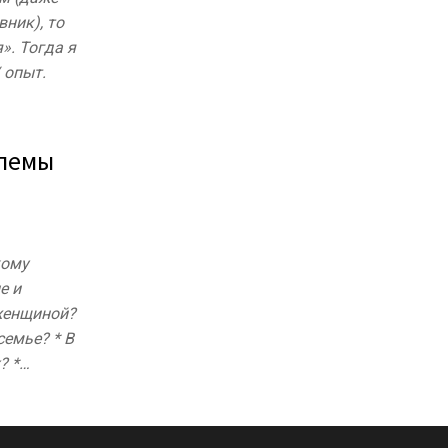
вник), то
». Тогда я
 опыт.
блемы
кому
е и
женщиной?
семье? * В
? *…