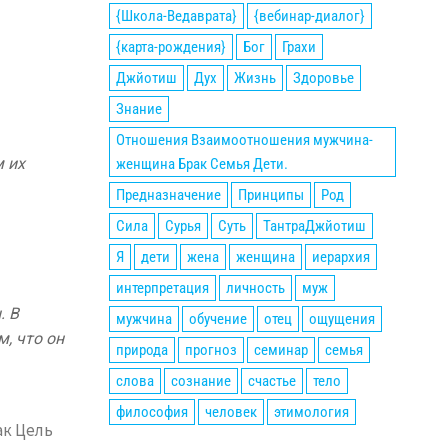
{Школа-Ведаврата}
{вебинар-диалог}
{карта-рождения}
Бог
Грахи
Джйотиш
Дух
Жизнь
Здоровье
Знание
Отношения Взаимоотношения мужчина-
 их
женщина Брак Семья Дети.
Предназначение
Принципы
Род
Сила
Сурья
Суть
ТантраДжйотиш
Я
дети
жена
женщина
иерархия
интерпретация
личность
муж
. В
мужчина
обучение
отец
ощущения
, что он
природа
прогноз
семинар
семья
слова
сознание
счастье
тело
философия
человек
этимология
ак Цель