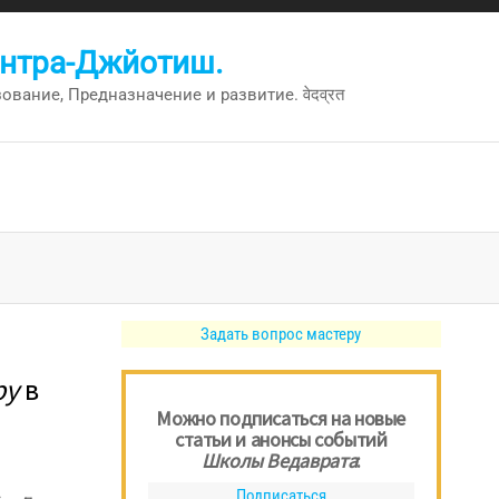
антра-Джйотиш.
вание, Предназначение и развитие. वेदव्रत
Задать вопрос мастеру
ру
в
Можно подписаться на новые
статьи и анонсы событий
Школы Ведаврата
:
Подписаться