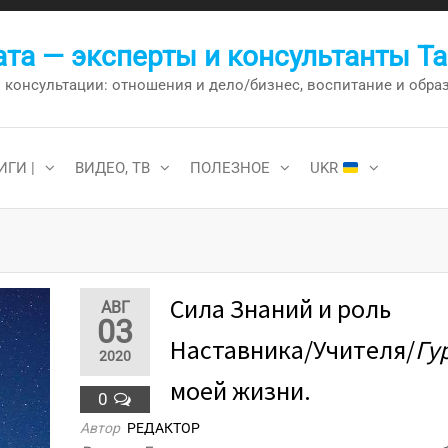
та — эксперты и консультанты Т
онсультации: отношения и дело/бизнес, воспитание и образо
ИГИ |
ВИДЕО, ТВ
ПОЛЕЗНОЕ
UKR
Сила Знаний и роль
АВГ
03
Наставника/Учителя/
Гу
2020
моей жизни.
0
Автор
РЕДАКТОР