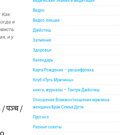
Ведические знания и медитация
Видео
 Как
Видео-лекции
огда я
ависть.
Джйотиш
я, и у
Затмение
Здоровье
Календарь
Карта Рождения – расшифровка
Клуб «Путь Мужчины»
книги, журналы — Тантра-Джйотиш
Отношения Взаимоотношения мужчина-
 पञ्च /
женщина Брак Семья Дети.
Прогноз
Разные советы
го