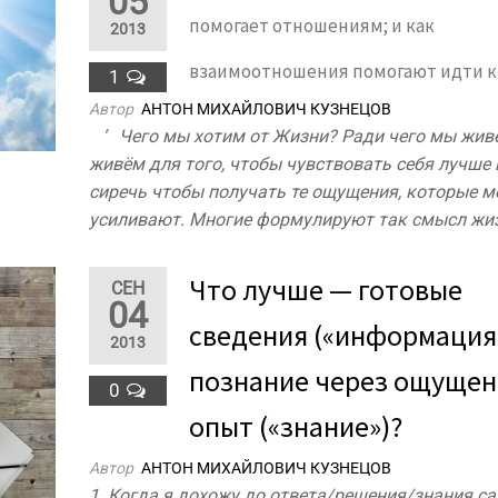
05
помогает отношениям; и как
2013
взаимоотношения помогают идти к
1
Автор
АНТОН МИХАЙЛОВИЧ КУЗНЕЦОВ
‘ Чего мы хотим от Жизни? Ради чего мы жи
живём для того, чтобы чувствовать себя лучше 
сиречь чтобы получать те ощущения, которые м
усиливают. Многие формулируют так смысл жиз
Что лучше — готовые
СЕН
04
сведения («информация
2013
познание через ощущен
0
опыт («знание»)?
Автор
АНТОН МИХАЙЛОВИЧ КУЗНЕЦОВ
1. Когда я дохожу до ответа/решения/знания с