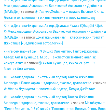
Международная Ассоциация Ведической Астрологии Джйотиш
(МАВаДж)
к записи
☀
Тантра-Джйотиш
— наука о Высших Силах
Грахах
и их влиянии на жизнь человека и мироздания
{4561}
Книга Джатака-Бхаранам. Автор: Дхундхи Раджа (Ḍhuṇḍhi Rāja).
🌣 Международная Ассоциация Ведической Астрологии Джйотиш
(МАВаДж).
к записи
‘Джатака-Бхаранам’ – классический трактат
Джйотиша [«Ведической астрологии»]
книга-семінар «9 Грах – 9 Вищих Сил життя», Тантра-Джйотіш.
Автор: Антін Кузнецов, M.Sc., – експерт системного аналізу,
консультант.
к записи
➈ Антон Кузнецов, книга «9 Грах — 9
Высших Сил жизни».
☸ ШколаВедаврата — системный подход Тантра-Джйотиш. |
Аюрведа и Панчакарма – здоровье, счастье, долголетие.
к записи
☸
Школа Ведаврата
— системный подход
Тантра-Джйотиш
.
☸ ШколаВедаврата — системный подход Тантра-Джйотиш.
Аюрведа – здоровье, счастье, долголетие.
к записи
Махабхуты —
“ПервоЭлементы”: 5 «Стихий» “Пространство, Воздух, Огонь, Вода,