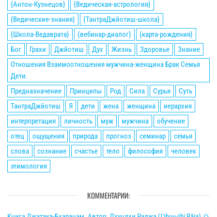
{Антон-Кузнецов}
{Ведическая-астрология}
{Ведические-знания}
{ТантраДжйотиш-школа}
{Школа-Ведаврата}
{вебинар-диалог}
{карта-рождения}
Бог
Грахи
Джйотиш
Дух
Жизнь
Здоровье
Знание
Отношения Взаимоотношения мужчина-женщина Брак Семья
Дети.
Предназначение
Принципы
Род
Сила
Сурья
Суть
ТантраДжйотиш
Я
дети
жена
женщина
иерархия
интерпретация
личность
муж
мужчина
обучение
отец
ощущения
природа
прогноз
семинар
семья
слова
сознание
счастье
тело
философия
человек
этимология
КОММЕНТАРИИ:
Книга Джатака-Бхаранам. Автор: Дхундхи Раджа (Ḍhuṇḍhi Rāja).🌣