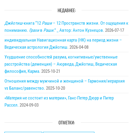
НЕДАВНЕЕ:
Джйотиш
-книга “12
Раши
– 12 Пространств жизни. От ощущения к
пониманию.
Грахи
в
Раши
.” _ Автор: Антон Кузнецов.
2026-07-17
индивидуальная Навигационная карта (НК) на период жизни –
Ведическая астрология Джйотиш.
2026-04-08
Ухудшение способностей разума, когнитивные/умственные
расстройства (деменция) – Аюрведа, Джйотиш, Ведическая
философия, Карма.
2025-10-21
Отношения между мужчиной и женщиной – Гармония/иерархия
vs Баланс/равенство.
2025-10-20
«Материя не состоит из материи», Ганс-Петер Дюрр и Питер
Рассел.
2024-09-03
ОТМЕТКИ: