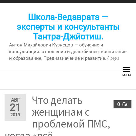
Перейти
к
Школа-Ведаврата —
содержимому
эксперты и консультанты
Тантра-Джйотиш.
Антон Михайлович Кузнецов — обучение и
консультации: отношения и дело/бизнес, воспитание
и образование, Предназначение и развитие. वेदव्रत
МЕНЮ
Что делать
АВГ
0
21
женщинам с
2019
проблемой ПМС,
когда «всё