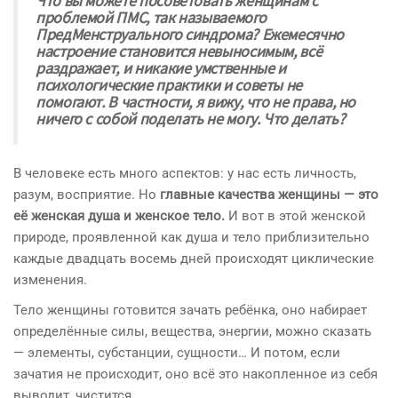
Что вы можете посоветовать женщинам с
проблемой ПМС, так называемого
ПредМенструального синдрома? Ежемесячно
настроение становится невыносимым, всё
раздражает, и никакие умственные и
психологические практики и советы не
помогают. В частности, я вижу, что не права, но
ничего с собой поделать не могу. Что делать?
В человеке есть много аспектов: у нас есть личность,
разум, восприятие. Но
главные качества женщины — это
её женская душа и женское тело.
И вот в этой женской
природе, проявленной как душа и тело приблизительно
каждые двадцать восемь дней происходят циклические
изменения.
Тело женщины готовится зачать ребёнка, оно набирает
определённые силы, вещества, энергии, можно сказать
— элементы, субстанции, сущности… И потом, если
зачатия не происходит, оно всё это накопленное из себя
выводит, чистится.