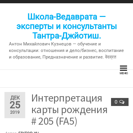
Перейти
к
Школа-Ведаврата —
содержимому
эксперты и консультанты
Тантра-Джйотиш.
Антон Михайлович Кузнецов — обучение и
консультации: отношения и дело/бизнес, воспитание
и образование, Предназначение и развитие. वेदव्रत
МЕНЮ
Интерпретация
ДЕК
0
25
карты рождения
2019
# 205 (FA5)