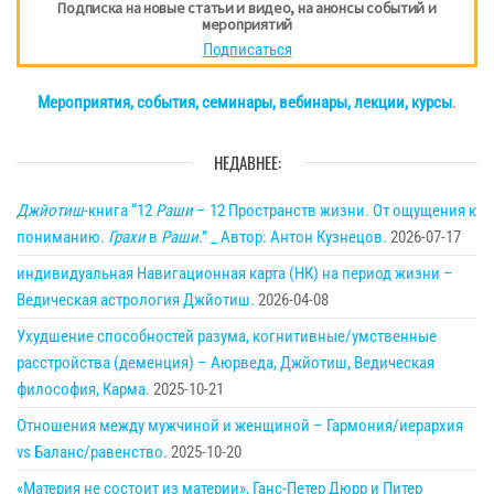
Подписка на новые статьи и видео, на анонсы событий и
мероприятий
Подписаться
Мероприятия, события, семинары, вебинары, лекции, курсы
.
НЕДАВНЕЕ:
Джйотиш
-книга “12
Раши
– 12 Пространств жизни. От ощущения к
пониманию.
Грахи
в
Раши
.” _ Автор: Антон Кузнецов.
2026-07-17
индивидуальная Навигационная карта (НК) на период жизни –
Ведическая астрология Джйотиш.
2026-04-08
Ухудшение способностей разума, когнитивные/умственные
расстройства (деменция) – Аюрведа, Джйотиш, Ведическая
философия, Карма.
2025-10-21
Отношения между мужчиной и женщиной – Гармония/иерархия
vs Баланс/равенство.
2025-10-20
«Материя не состоит из материи», Ганс-Петер Дюрр и Питер