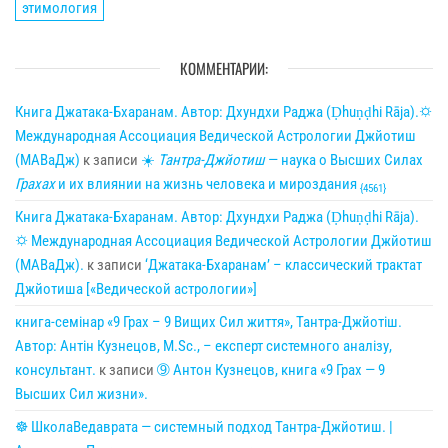
этимология
КОММЕНТАРИИ:
Книга Джатака-Бхаранам. Автор: Дхундхи Раджа (Ḍhuṇḍhi Rāja).🌣
Международная Ассоциация Ведической Астрологии Джйотиш
(МАВаДж)
к записи
☀
Тантра-Джйотиш
— наука о Высших Силах
Грахах
и их влиянии на жизнь человека и мироздания
{4561}
Книга Джатака-Бхаранам. Автор: Дхундхи Раджа (Ḍhuṇḍhi Rāja).
🌣 Международная Ассоциация Ведической Астрологии Джйотиш
(МАВаДж).
к записи
‘Джатака-Бхаранам’ – классический трактат
Джйотиша [«Ведической астрологии»]
книга-семінар «9 Грах – 9 Вищих Сил життя», Тантра-Джйотіш.
Автор: Антін Кузнецов, M.Sc., – експерт системного аналізу,
консультант.
к записи
➈ Антон Кузнецов, книга «9 Грах — 9
Высших Сил жизни».
☸ ШколаВедаврата — системный подход Тантра-Джйотиш. |