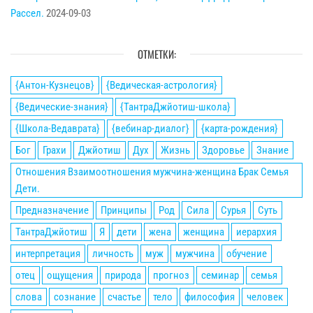
Рассел.
2024-09-03
ОТМЕТКИ:
{Антон-Кузнецов}
{Ведическая-астрология}
{Ведические-знания}
{ТантраДжйотиш-школа}
{Школа-Ведаврата}
{вебинар-диалог}
{карта-рождения}
Бог
Грахи
Джйотиш
Дух
Жизнь
Здоровье
Знание
Отношения Взаимоотношения мужчина-женщина Брак Семья
Дети.
Предназначение
Принципы
Род
Сила
Сурья
Суть
ТантраДжйотиш
Я
дети
жена
женщина
иерархия
интерпретация
личность
муж
мужчина
обучение
отец
ощущения
природа
прогноз
семинар
семья
слова
сознание
счастье
тело
философия
человек