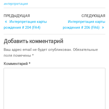
интерпретация
Навигация
Предыдущая
С
ПРЕДЫДУЩАЯ
СЛЕДУЮЩАЯ
запись
з
Интерпретация карты
Интерпретация карты
по
рождения # 204 (FA4)
рождения # 206 (FA6)
записям
Добавить комментарий
Ваш адрес email не будет опубликован.
Обязательные
поля помечены
*
Комментарий
*