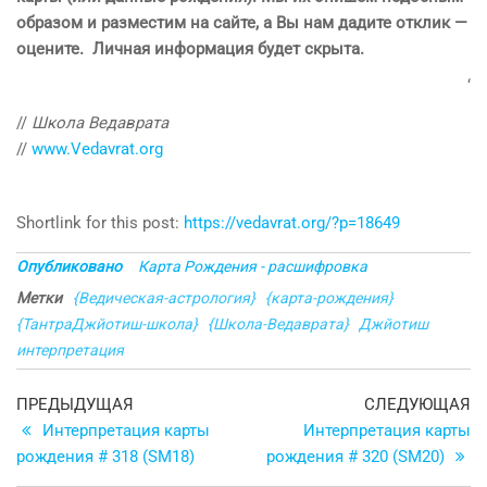
образом и разместим на сайте, а Вы нам дадите отклик —
оцените. Личная информация будет скрыта.
‘
//
Школа Ведаврата
//
www.Vedavrat.org
Shortlink for this post:
https://vedavrat.org/?p=18649
Опубликовано
Карта Рождения - расшифровка
Метки
{Ведическая-астрология}
{карта-рождения}
{ТантраДжйотиш-школа}
{Школа-Ведаврата}
Джйотиш
интерпретация
Навигация
Предыдущая
С
ПРЕДЫДУЩАЯ
СЛЕДУЮЩАЯ
запись
з
Интерпретация карты
Интерпретация карты
по
рождения # 318 (SM18)
рождения # 320 (SM20)
записям