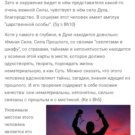
Зато и окружение видит в нём представителя какой-то
очень важной Силы, чувствует в нём силу Духа,
благородство. В социуме этот человек имеет амплуа
“царственной особы”. {Sy﹫Bh10}
Хотя у самого в глубине, в Духе находится довольно
тёмная Сила. Сила Прошлого, со своими “скелетами в
шкафу”, со страхами, тайнами и непонятностью находится
у хозяина этой карты в месте, которое должно
одухотворять, творить, порождать жизнь
нематериальную, а как Суть. Можно сказать, что этого
человека вдохновляют тайны, загадки, знания идущие из
прошлого. И его творения содержат в себе похожие
качества: они нематериальны, непонятны, сильно
связаны с прошлым и с мистикой. {Ke﹫Bh5}
Уязвимым
местом этого
человека
является его