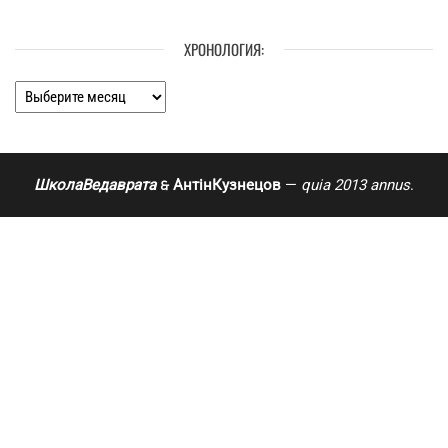
ХРОНОЛОГИЯ:
Хронология:
ШколаВедаврата
АнтінКузнецов
—
quia 2013 annus
.
🙲