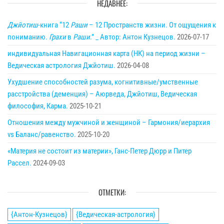
НЕДАВНЕЕ:
Джйотиш
-книга “12
Раши
– 12 Пространств жизни. От ощущения к
пониманию.
Грахи
в
Раши
.” _ Автор: Антон Кузнецов.
2026-07-17
индивидуальная Навигационная карта (НК) на период жизни –
Ведическая астрология Джйотиш.
2026-04-08
Ухудшение способностей разума, когнитивные/умственные
расстройства (деменция) – Аюрведа, Джйотиш, Ведическая
философия, Карма.
2025-10-21
Отношения между мужчиной и женщиной – Гармония/иерархия
vs Баланс/равенство.
2025-10-20
«Материя не состоит из материи», Ганс-Петер Дюрр и Питер
Рассел.
2024-09-03
ОТМЕТКИ:
{Антон-Кузнецов}
{Ведическая-астрология}