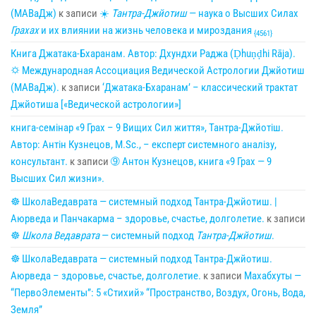
(МАВаДж)
к записи
☀
Тантра-Джйотиш
— наука о Высших Силах
Грахах
и их влиянии на жизнь человека и мироздания
{4561}
Книга Джатака-Бхаранам. Автор: Дхундхи Раджа (Ḍhuṇḍhi Rāja).
🌣 Международная Ассоциация Ведической Астрологии Джйотиш
(МАВаДж).
к записи
‘Джатака-Бхаранам’ – классический трактат
Джйотиша [«Ведической астрологии»]
книга-семінар «9 Грах – 9 Вищих Сил життя», Тантра-Джйотіш.
Автор: Антін Кузнецов, M.Sc., – експерт системного аналізу,
консультант.
к записи
➈ Антон Кузнецов, книга «9 Грах — 9
Высших Сил жизни».
☸ ШколаВедаврата — системный подход Тантра-Джйотиш. |
Аюрведа и Панчакарма – здоровье, счастье, долголетие.
к записи
☸
Школа Ведаврата
— системный подход
Тантра-Джйотиш
.
☸ ШколаВедаврата — системный подход Тантра-Джйотиш.
Аюрведа – здоровье, счастье, долголетие.
к записи
Махабхуты —
“ПервоЭлементы”: 5 «Стихий» “Пространство, Воздух, Огонь, Вода,
Земля”