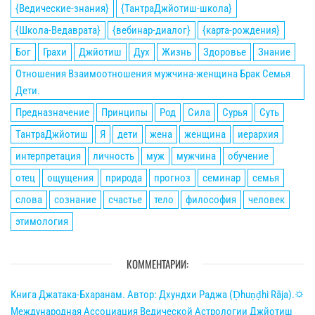
{Ведические-знания}
{ТантраДжйотиш-школа}
{Школа-Ведаврата}
{вебинар-диалог}
{карта-рождения}
Бог
Грахи
Джйотиш
Дух
Жизнь
Здоровье
Знание
Отношения Взаимоотношения мужчина-женщина Брак Семья
Дети.
Предназначение
Принципы
Род
Сила
Сурья
Суть
ТантраДжйотиш
Я
дети
жена
женщина
иерархия
интерпретация
личность
муж
мужчина
обучение
отец
ощущения
природа
прогноз
семинар
семья
слова
сознание
счастье
тело
философия
человек
этимология
КОММЕНТАРИИ:
Книга Джатака-Бхаранам. Автор: Дхундхи Раджа (Ḍhuṇḍhi Rāja).🌣
Международная Ассоциация Ведической Астрологии Джйотиш