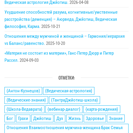
Ведическая астрология Джйотиш.
2026-04-08
Ухудшение способностей разума, когнитивные/умственные
расстройства (деменция) – Аюрведа, Джйотиш, Ведическая
философия, Карма.
2025-10-21
Отношения между мужчиной и женщиной – Гармония/иерархия
vs Баланс/равенство.
2025-10-20
«Материя не состоит из материи», Ганс-Петер Дюрр и Питер
Рассел.
2024-09-03
ОТМЕТКИ:
{Антон-Кузнецов}
{Ведическая-астрология}
{Ведические-знания}
{ТантраДжйотиш-школа}
{Школа-Ведаврата}
{вебинар-диалог}
{карта-рождения}
Бог
Грахи
Джйотиш
Дух
Жизнь
Здоровье
Знание
Отношения Взаимоотношения мужчина-женщина Брак Семья