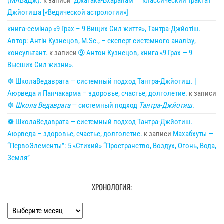
(МАВаДж).
к записи
‘Джатака-Бхаранам’ – классический трактат
Джйотиша [«Ведической астрологии»]
книга-семінар «9 Грах – 9 Вищих Сил життя», Тантра-Джйотіш.
Автор: Антін Кузнецов, M.Sc., – експерт системного аналізу,
консультант.
к записи
➈ Антон Кузнецов, книга «9 Грах — 9
Высших Сил жизни».
☸ ШколаВедаврата — системный подход Тантра-Джйотиш. |
Аюрведа и Панчакарма – здоровье, счастье, долголетие.
к записи
☸
Школа Ведаврата
— системный подход
Тантра-Джйотиш
.
☸ ШколаВедаврата — системный подход Тантра-Джйотиш.
Аюрведа – здоровье, счастье, долголетие.
к записи
Махабхуты —
“ПервоЭлементы”: 5 «Стихий» “Пространство, Воздух, Огонь, Вода,
Земля”
ХРОНОЛОГИЯ:
Хронология: