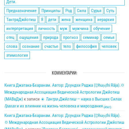
Дети.
Предназначение
Принципы
Род
Сила
Сурья
Суть
ТантраДжйотиш
Я
дети
жена
женщина
иерархия
интерпретация
личность
муж
мужчина
обучение
отец
ощущения
природа
прогноз
семинар
семья
слова
сознание
счастье
тело
философия
человек
этимология
КОММЕНТАРИИ:
Книга Джатака-Бхаранам. Автор: Дхундхи Раджа (Ḍhuṇḍhi Rāja).🌣
Международная Ассоциация Ведической Астрологии Джйотиш
(МАВаДж)
к записи
☀
Тантра-Джйотиш
— наука о Высших Силах
Грахах
и их влиянии на жизнь человека и мироздания
{4561}
Книга Джатака-Бхаранам. Автор: Дхундхи Раджа (Ḍhuṇḍhi Rāja).
🌣 Международная Ассоциация Ведической Астрологии Джйотиш