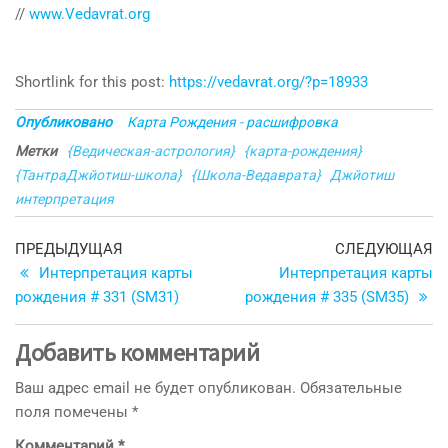
//
www.Vedavrat.org
Shortlink for this post:
https://vedavrat.org/?p=18933
Опубликовано
Карта Рождения - расшифровка
Метки
{Ведическая-астрология}
{карта-рождения}
{ТантраДжйотиш-школа}
{Школа-Ведаврата}
Джйотиш
интерпретация
Навигация
Предыдущая
С
ПРЕДЫДУЩАЯ
СЛЕДУЮЩАЯ
запись
з
Интерпретация карты
Интерпретация карты
по
рождения # 331 (SM31)
рождения # 335 (SM35)
записям
Добавить комментарий
Ваш адрес email не будет опубликован.
Обязательные
поля помечены
*
Комментарий
*