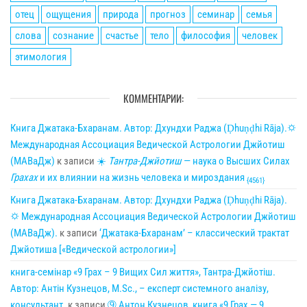
отец
ощущения
природа
прогноз
семинар
семья
слова
сознание
счастье
тело
философия
человек
этимология
КОММЕНТАРИИ:
Книга Джатака-Бхаранам. Автор: Дхундхи Раджа (Ḍhuṇḍhi Rāja).🌣
Международная Ассоциация Ведической Астрологии Джйотиш
(МАВаДж)
к записи
☀
Тантра-Джйотиш
— наука о Высших Силах
Грахах
и их влиянии на жизнь человека и мироздания
{4561}
Книга Джатака-Бхаранам. Автор: Дхундхи Раджа (Ḍhuṇḍhi Rāja).
🌣 Международная Ассоциация Ведической Астрологии Джйотиш
(МАВаДж).
к записи
‘Джатака-Бхаранам’ – классический трактат
Джйотиша [«Ведической астрологии»]
книга-семінар «9 Грах – 9 Вищих Сил життя», Тантра-Джйотіш.
Автор: Антін Кузнецов, M.Sc., – експерт системного аналізу,
консультант.
к записи
➈ Антон Кузнецов, книга «9 Грах — 9