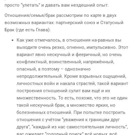
просто “улетать” и давать вам нездешний опыт.
Отношения/семья/брак рассмотрим по карте в двух
возможных вариантах: партнерский союз и Статусный
Брак (где есть Глава):
Как уже отмечалось, в отношения на-равных вы
выходите очень резко, огненно, импульсивно. Этот
вариант явно нескучный и фееричный, но очень
конфликтный, воинственный, напряжённый,
опасный, а поэтому – однозначно
непродолжительный. Кроме взрывных ощущений,
личностных войн и накала страстей, такой вариант
построения отношений сулит вам ещё и их
множественность. То есть, похоже, что это не один
такой нескучный брак, а множество ярких, но
болезненных отношений. При попытке построить
отношения с учётом “уважения к границам друг
друга”, “каждый из нас самостоятельная личность”,
вас ожидает “голодный поиск” всё новых, всё