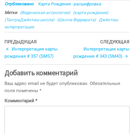
Опубликовано
Карта Рождения - расшифровка
Метки
{Ведическая-астрология}
{карта-рождения}
{ТантраДжйотиш-школа}
{Школа-Ведаврата}
Джйотиш
интерпретация
Навигация
Предыдущая
С
ПРЕДЫДУЩАЯ
СЛЕДУЮЩАЯ
запись
з
Интерпретация карты
Интерпретация карты
по
рождения # 357 (SM57)
рождения # 343 (SM43)
записям
Добавить комментарий
Ваш адрес email не будет опубликован.
Обязательные
поля помечены
*
Комментарий
*