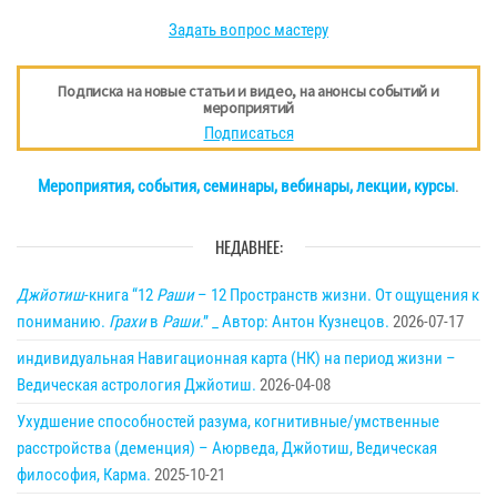
Задать вопрос мастеру
Подписка на новые статьи и видео, на анонсы событий и
мероприятий
Подписаться
Мероприятия, события, семинары, вебинары, лекции, курсы
.
НЕДАВНЕЕ:
Джйотиш
-книга “12
Раши
– 12 Пространств жизни. От ощущения к
пониманию.
Грахи
в
Раши
.” _ Автор: Антон Кузнецов.
2026-07-17
индивидуальная Навигационная карта (НК) на период жизни –
Ведическая астрология Джйотиш.
2026-04-08
Ухудшение способностей разума, когнитивные/умственные
расстройства (деменция) – Аюрведа, Джйотиш, Ведическая
философия, Карма.
2025-10-21