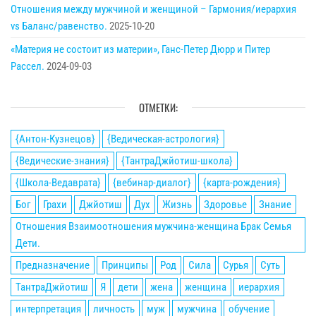
Отношения между мужчиной и женщиной – Гармония/иерархия
vs Баланс/равенство.
2025-10-20
«Материя не состоит из материи», Ганс-Петер Дюрр и Питер
Рассел.
2024-09-03
ОТМЕТКИ:
{Антон-Кузнецов}
{Ведическая-астрология}
{Ведические-знания}
{ТантраДжйотиш-школа}
{Школа-Ведаврата}
{вебинар-диалог}
{карта-рождения}
Бог
Грахи
Джйотиш
Дух
Жизнь
Здоровье
Знание
Отношения Взаимоотношения мужчина-женщина Брак Семья
Дети.
Предназначение
Принципы
Род
Сила
Сурья
Суть
ТантраДжйотиш
Я
дети
жена
женщина
иерархия
интерпретация
личность
муж
мужчина
обучение